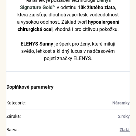
Náramek je pozlacen technologií
Elenys
Signature Gold™
v odstínu
18k žlutého zlata
,
která zajišťuje dlouhotrvající lesk, voděodolnost
a vysokou odolnost. Základ tvoří
hypoalergenní
chirurgická ocel
, vhodná i pro citlivou pokožku.
ELENYS Sunny
je šperk pro ženy, které milují
světlo, lehkost a klidný luxus v nadčasovém
pojetí značky ELENYS.
Doplňkové parametry
Kategorie
:
Náramky
Záruka
:
2 roky
Barva
:
Zlatá