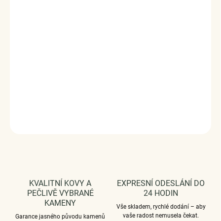
Sunny
je jemný náramek na nohu navržený jako lehký,
přirozený detail značky ELENYS. Drobné zlaté plíšky se při
chůzi nenápadně pohybují a zachycují světlo klidným,
vyváženým způsobem.
Vyrobeno s technologií
Elenys Signature Gold™
– 18k
pozlacení pro dlouhotrvající lesk a odolnost;
voděodolný
a hypoalergenní
.
DETAILNÍ INFORMACE
ZEPTAT SE
HLÍDAT
KVALITNÍ KOVY A
EXPRESNÍ ODESLÁNÍ DO
PEČLIVĚ VYBRANÉ
24 HODIN
KAMENY
Vše skladem, rychlé dodání – aby
vaše radost nemusela čekat.
Garance jasného původu kamenů