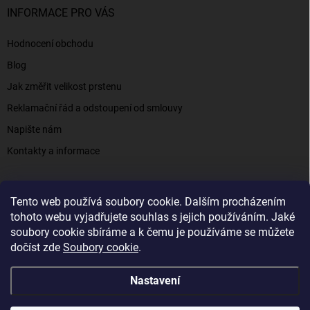
INFORMACE PRO VÁS
Hodnocení obchodu
Blog
Jak změřit velikost prstenu
Reklamační řád a odstoupení od smlouvy
Napište nám
Kontakty a informace
Tento web používá soubory cookie. Dalším procházením
Elenys.cz - šperky, kterým věříte už od roku 2016
tohoto webu vyjadřujete souhlas s jejich používáním. Jaké
soubory cookie sbíráme a k čemu je používáme se můžete
dočíst zde
Soubory cookie
.
Copyright 2026
Elenys.cz
. Všechna práva vyhrazena.
Nastavení
Vytvořil Shoptet