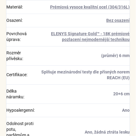
Materiál
:
Prémiová vysoce kvalitní ocel (304/316L)
Osazení
:
Bez osazení
Povrchová
ELENYS Signature Gold™ - 18K prémiové
úprava
:
pozlacení nejmodernější technikou
Rozměr
(průměr) 6 mm
přívěsku
:
Splňuje mezinárodní testy dle přísných norem
Certifikace
:
REACH (EU)
Délka
20+6 cm
náramku
:
Hypoalergenní
:
Ano
Odolnost proti
potu,
Ano, žádná ztráta lesku
parfémům a