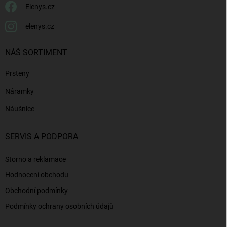
Elenys.cz
elenys.cz
NÁŠ SORTIMENT
Prsteny
Náramky
Náušnice
SERVIS A PODPORA
Storno a reklamace
Hodnocení obchodu
Obchodní podmínky
Podmínky ochrany osobních údajů