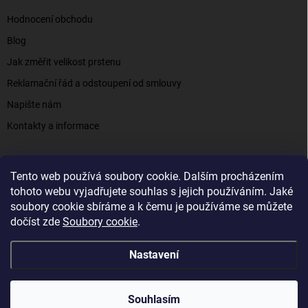
Hodnocení obchodu
Blog
Jak změřit velikost prstenu
Reklamační řád a odstoupení od smlouvy
Napište nám
Kontakty a informace
Tento web používá soubory cookie. Dalším procházením
Elenys.cz - šperky, kterým věříte už od roku 2016
tohoto webu vyjadřujete souhlas s jejich používáním. Jaké
soubory cookie sbíráme a k čemu je používáme se můžete
dočíst zde
Soubory cookie
.
Copyright 2026
Elenys.cz
. Všechna práva vyhrazena.
Nastavení
Vytvořil Shoptet
Souhlasím