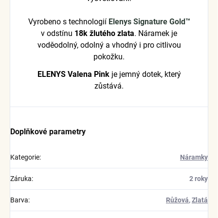
Vyrobeno s technologií
Elenys Signature Gold™
v odstínu
18k žlutého zlata
. Náramek je
voděodolný, odolný a vhodný i pro citlivou
pokožku.
ELENYS Valena Pink
je jemný dotek, který
zůstává.
Doplňkové parametry
Kategorie
:
Náramky
Záruka
:
2 roky
Barva
:
Růžová
,
Zlatá