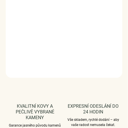
Valena Pink
je jemný náramek s motivem srdcí, osazený
růžovými zirkony, které dodávají šperku měkký třpyt a
lehce romantický výraz. Design působí klidně, vyváženě a
přirozeně na zápěstí.
Vyrobeno s technologií
Elenys Signature Gold™
– 18k
pozlacení pro dlouhotrvající lesk a odolnost;
voděodolný
a hypoalergenní
.
DETAILNÍ INFORMACE
ZEPTAT SE
HLÍDAT
KVALITNÍ KOVY A
EXPRESNÍ ODESLÁNÍ DO
PEČLIVĚ VYBRANÉ
24 HODIN
KAMENY
Vše skladem, rychlé dodání – aby
vaše radost nemusela čekat.
Garance jasného původu kamenů