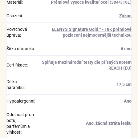
Materiál
:
Prémiová vysoce kvalitní ocel (304/316L)
Osazení
:
Zirkon
Povrchová
ELENYS Signature Gold™ - 18K prémiové
úprava
:
pozlacení nejmodernější technikou
Šířka náramku
:
6 mm
Splňuje mezinárodní testy dle přísných norem
Certifikace
:
REACH (EU)
Délka
17,5 cm
náramku
:
Hypoalergenní
:
Ano
Odolnost proti
potu,
Ano, žádná ztráta lesku
parfémům a
vlhkosti
: