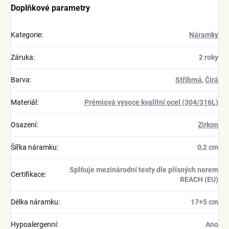
Doplňkové parametry
Kategorie
:
Náramky
Záruka
:
2 roky
Barva
:
Stříbrná
,
Čirá
Materiál
:
Prémiová vysoce kvalitní ocel (304/316L)
Osazení
:
Zirkon
Šířka náramku
:
0,2 cm
Splňuje mezinárodní testy dle přísných norem
Certifikace
:
REACH (EU)
Délka náramku
:
17+5 cm
Hypoalergenní
:
Ano