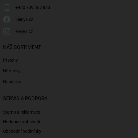
+420 739 367 833
Elenys.cz
elenys.cz
NÁŠ SORTIMENT
Prsteny
Náramky
Náušnice
SERVIS A PODPORA
Storno a reklamace
Hodnocení obchodu
Obchodní podmínky