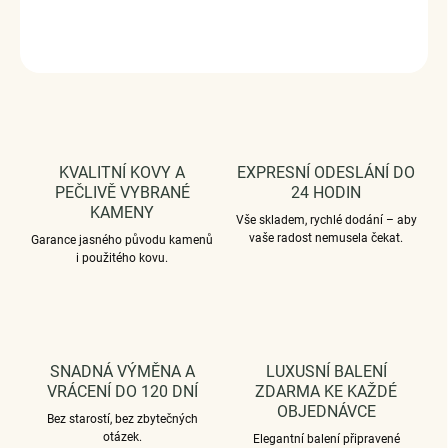
DETAILNÍ INFORMACE
ZEPTAT SE
HLÍDAT
KVALITNÍ KOVY A
EXPRESNÍ ODESLÁNÍ DO
PEČLIVĚ VYBRANÉ
24 HODIN
KAMENY
Vše skladem, rychlé dodání – aby
vaše radost nemusela čekat.
Garance jasného původu kamenů
i použitého kovu.
SNADNÁ VÝMĚNA A
LUXUSNÍ BALENÍ
VRÁCENÍ DO 120 DNÍ
ZDARMA KE KAŽDÉ
OBJEDNÁVCE
Bez starostí, bez zbytečných
otázek.
Elegantní balení připravené