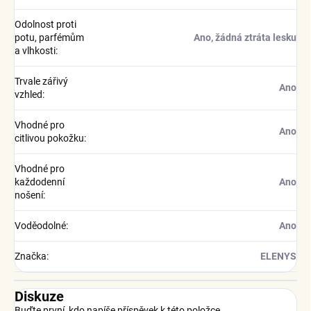
Odolnost proti
potu, parfémům
Ano, žádná ztráta lesku
a vlhkosti
:
Trvale zářivý
Ano
vzhled
:
Vhodné pro
Ano
citlivou pokožku
:
Vhodné pro
každodenní
Ano
nošení
:
Voděodolné
:
Ano
Značka
:
ELENYS
Diskuze
Buďte první, kdo napíše příspěvek k této položce.