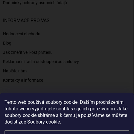
Podmínky ochrany osobních údajů
INFORMACE PRO VÁS
Hodnocení obchodu
Blog
Jak změřit velikost prstenu
Reklamační řád a odstoupení od smlouvy
Napište nám
Kontakty a informace
Tento web používá soubory cookie. Dalším procházením
Elenys.cz - šperky, kterým věříte už od roku 2016
tohoto webu vyjadřujete souhlas s jejich používáním. Jaké
soubory cookie sbíráme a k čemu je používáme se můžete
dočíst zde
Soubory cookie
.
Copyright 2026
Elenys.cz
. Všechna práva vyhrazena.