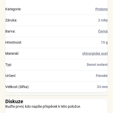
Kategorie
:
Prsteny
Záruka
:
2 roky
Barva
:
Černá
Hmotnost
:
15 g
Materiál
:
chirurgická ocel
Typ
:
Denní nošení
Určení
:
Pánské
Velikost (šířka)
:
33 mm
Diskuze
Buďte první, kdo napíše příspěvek k této položce.