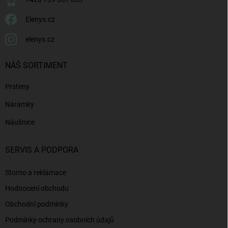
Elenys.cz
elenys.cz
NÁŠ SORTIMENT
Prsteny
Náramky
Náušnice
SERVIS A PODPORA
Storno a reklamace
Hodnocení obchodu
Obchodní podmínky
Podmínky ochrany osobních údajů