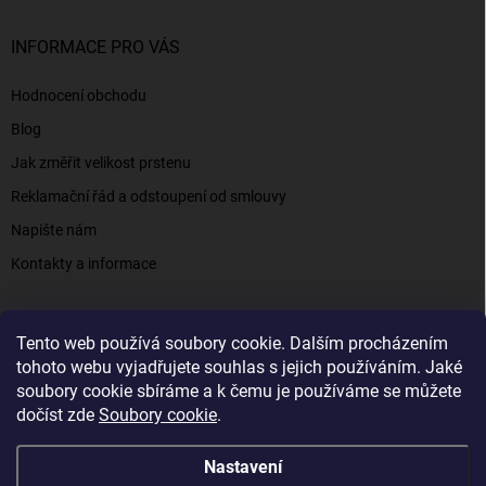
INFORMACE PRO VÁS
Hodnocení obchodu
Blog
Jak změřit velikost prstenu
Reklamační řád a odstoupení od smlouvy
Napište nám
Kontakty a informace
Tento web používá soubory cookie. Dalším procházením
Elenys.cz - šperky, kterým věříte už od roku 2016
tohoto webu vyjadřujete souhlas s jejich používáním. Jaké
soubory cookie sbíráme a k čemu je používáme se můžete
dočíst zde
Soubory cookie
.
Copyright 2026
Elenys.cz
. Všechna práva vyhrazena.
Nastavení
Vytvořil Shoptet