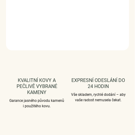
Velikost (šířka): 3 mm
Vaši objednávku dodáme v DÁRKOVÉM BALENÍ - ZDARMA
!*
DETAILNÍ INFORMACE
ZEPTAT SE
HLÍDAT
KVALITNÍ KOVY A
EXPRESNÍ ODESLÁNÍ DO
PEČLIVĚ VYBRANÉ
24 HODIN
KAMENY
Vše skladem, rychlé dodání – aby
vaše radost nemusela čekat.
Garance jasného původu kamenů
i použitého kovu.