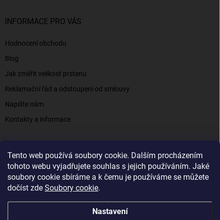
INFORMACE PRO VÁS
Hodnocení obchodu
Blog
Jak změřit velikost prstenu
Reklamační řád a odstoupení od smlouvy
Napište nám
Kontakty a informace
Tento web používá soubory cookie. Dalším procházením
Elenys.cz - šperky, kterým věříte už od roku 2016
tohoto webu vyjadřujete souhlas s jejich používáním. Jaké
soubory cookie sbíráme a k čemu je používáme se můžete
dočíst zde
Soubory cookie
.
Copyright 2026
Elenys.cz
. Všechna práva vyhrazena.
Nastavení
Vytvořil Shoptet