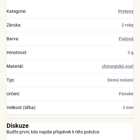
Kategorie
:
Prsteny
Záruka
:
2 roky
Barva
:
Fialová
Hmotnost
:
3 g
Materiál
:
chirurgická ocel
Typ
:
Denní nošení
Určení
:
Pánské
Velikost (šířka)
:
3 mm
Diskuze
Buďte první, kdo napíše příspěvek k této položce.