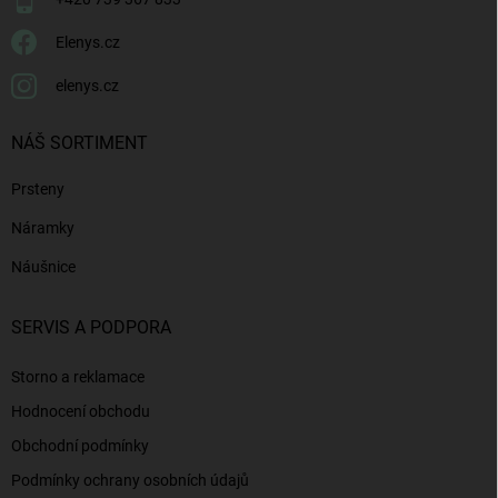
Elenys.cz
elenys.cz
NÁŠ SORTIMENT
Prsteny
Náramky
Náušnice
SERVIS A PODPORA
Storno a reklamace
Hodnocení obchodu
Obchodní podmínky
Podmínky ochrany osobních údajů