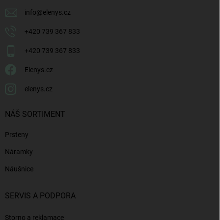
info
@
elenys.cz
+420 739 367 833
+420 739 367 833
Elenys.cz
elenys.cz
NÁŠ SORTIMENT
Prsteny
Náramky
Náušnice
SERVIS A PODPORA
Storno a reklamace