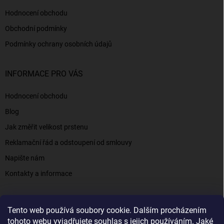
Hodnocení obchodu
Obchodní podmínky
Podmínky ochrany osobních údajů
INFORMACE PRO VÁS
Hodnocení obchodu
Blog
Jak změřit velikost prstenu
Reklamační řád a odstoupení od smlouvy
Napište nám
Kontakty a informace
Tento web používá soubory cookie. Dalším procházením
Elenys.cz - šperky, kterým věříte už od roku 2016
tohoto webu vyjadřujete souhlas s jejich používáním. Jaké