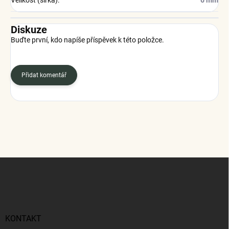
Velikost (šířka)
:
6 mm
Diskuze
Buďte první, kdo napíše příspěvek k této položce.
Přidat komentář
Z
á
p
a
t
í
KONTAKT