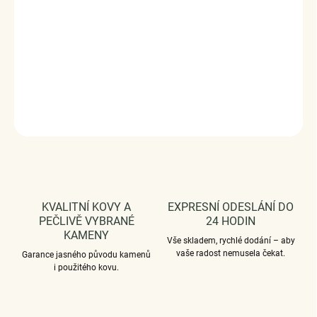
Velikost (šířka): 6 mm
povrchová úprava: oxidace
Vaši objednávku dodáme v DÁRKOVÉM BALENÍ - ZDARMA
!*
DETAILNÍ INFORMACE
ZEPTAT SE
HLÍDAT
KVALITNÍ KOVY A
EXPRESNÍ ODESLÁNÍ DO
PEČLIVĚ VYBRANÉ
24 HODIN
KAMENY
Vše skladem, rychlé dodání – aby
vaše radost nemusela čekat.
Garance jasného původu kamenů
i použitého kovu.