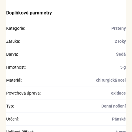
Doplňkové parametry
Kategorie
:
Prsteny
Záruka
:
2 roky
Barva
:
Šedá
Hmotnost
:
5 g
Materiál
:
chirurgická ocel
Povrchová úprava
:
oxidace
Typ
:
Denní nošení
Určení
:
Pánské