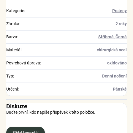
Kategorie
:
Prsteny
Záruka
:
2 roky
Barva
:
Stříbrná
,
Černá
Materiál
:
chirurgická ocel
Povrchová úprava
:
oxidováno
Typ
:
Denní nošení
Určení
:
Pánské
Diskuze
Buďte první, kdo napíše příspěvek k této položce.
Přidat komentář