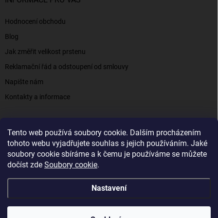
Hodnocení obchodu
Blog
Jak změřit velikost prstenu
Reklamační řád a odstoupení od smlouvy
Napište nám
Kontakty a informace
Tento web používá soubory cookie. Dalším procházením
Elenys.cz - šperky, kterým věříte už od roku 2016
tohoto webu vyjadřujete souhlas s jejich používáním. Jaké
soubory cookie sbíráme a k čemu je používáme se můžete
dočíst zde
Soubory cookie
.
Copyright 2026
Elenys.cz
. Všechna práva vyhrazena.
Nastavení
Vytvořil Shoptet