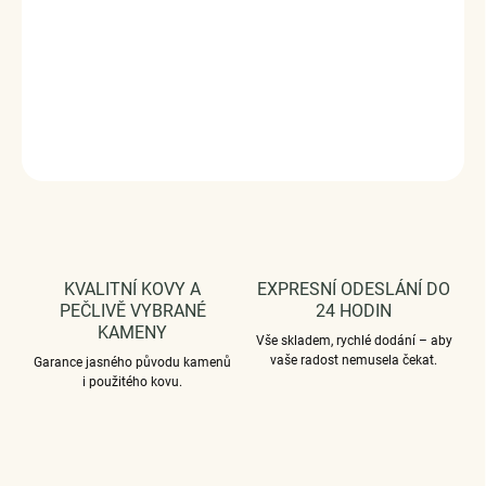
Povrchová úprava: oxidace
Vaši objednávku dodáme v DÁRKOVÉM BALENÍ - ZDARMA
!*
DETAILNÍ INFORMACE
ZEPTAT SE
HLÍDAT
KVALITNÍ KOVY A
EXPRESNÍ ODESLÁNÍ DO
PEČLIVĚ VYBRANÉ
24 HODIN
KAMENY
Vše skladem, rychlé dodání – aby
vaše radost nemusela čekat.
Garance jasného původu kamenů
i použitého kovu.