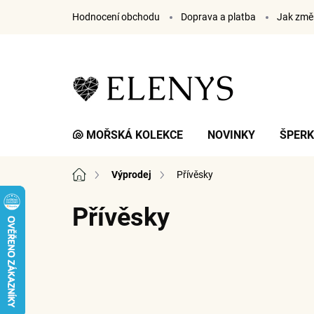
Přejít
Hodnocení obchodu
Doprava a platba
Jak změř
na
obsah
🐚 MOŘSKÁ KOLEKCE
NOVINKY
ŠPER
Domů
Výprodej
Přívěsky
Přívěsky