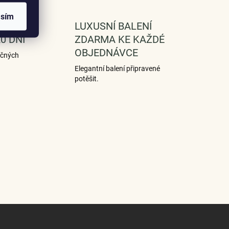
asím
NA A
LUXUSNÍ BALENÍ
0 DNÍ
ZDARMA KE KAŽDÉ
OBJEDNÁVCE
ečných
Elegantní balení připravené
potěšit.