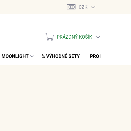
CZK
PRÁZDNÝ KOŠÍK
NÁKUPNÍ
KOŠÍK
MOONLIGHT
% VÝHODNÉ SETY
PRO MUŽE
K