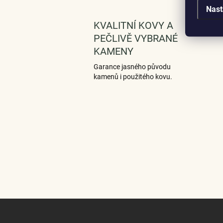
Nast
KVALITNÍ KOVY A
PEČLIVĚ VYBRANÉ
KAMENY
Garance jasného původu
kamenů i použitého kovu.
Z
á