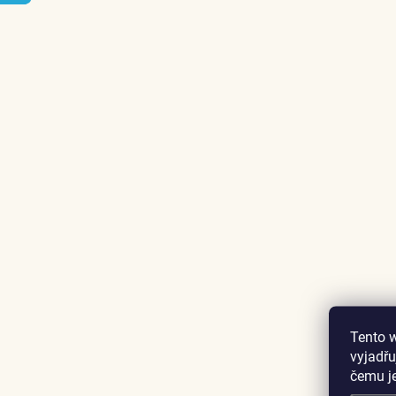
Tento 
vyjadřu
čemu j