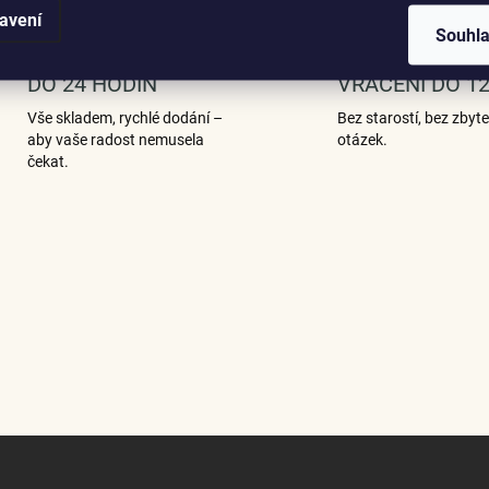
avení
Souhl
EXPRESNÍ ODESLÁNÍ
SNADNÁ VÝMĚ
DO 24 HODIN
VRÁCENÍ DO 12
Vše skladem, rychlé dodání –
Bez starostí, bez zbyt
aby vaše radost nemusela
otázek.
čekat.