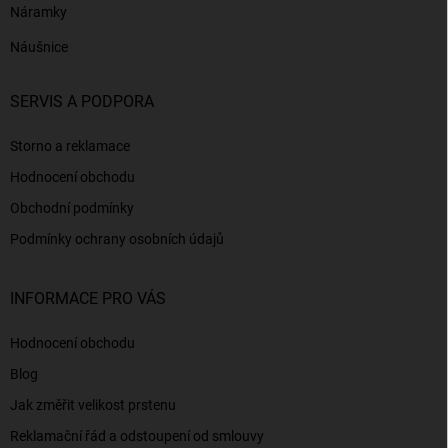
Náramky
Náušnice
SERVIS A PODPORA
Storno a reklamace
Hodnocení obchodu
Obchodní podmínky
Podmínky ochrany osobních údajů
INFORMACE PRO VÁS
Hodnocení obchodu
Blog
Jak změřit velikost prstenu
Reklamační řád a odstoupení od smlouvy