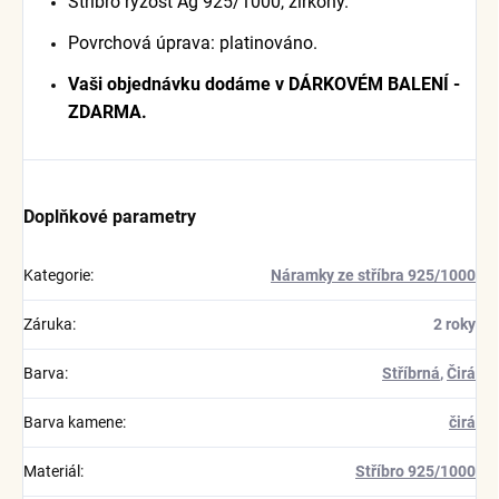
Stříbro ryzost Ag 925/1000, zirkony.
Povrchová úprava: platinováno.
Vaši objednávku dodáme v DÁRKOVÉM BALENÍ -
ZDARMA.
Doplňkové parametry
Kategorie
:
Náramky ze stříbra 925/1000
Záruka
:
2 roky
Barva
:
Stříbrná
,
Čirá
Barva kamene
:
čirá
Materiál
:
Stříbro 925/1000