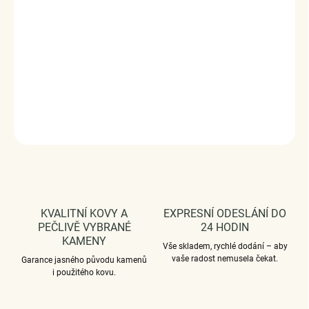
nošení i bez přívěsků, díky jeho lesku a kvalitního stříbra.
Zapínání náramku ve tvaru kuličky je zdobeno třpytivým
motýlkem. Náramek je také zdoben anglickým nápisem "
Spread your wings and fly " v překladu "Roztáhni křídla a
leť ".
Stříbro ryzost Ag 925/1000, zirkony.
DETAILNÍ INFORMACE
ZEPTAT SE
HLÍDAT
KVALITNÍ KOVY A
EXPRESNÍ ODESLÁNÍ DO
PEČLIVĚ VYBRANÉ
24 HODIN
KAMENY
Vše skladem, rychlé dodání – aby
vaše radost nemusela čekat.
Garance jasného původu kamenů
i použitého kovu.