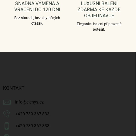
SNADNÁ VÝMĚNA A
LUXUSNÍ BALENÍ
VRÁCENÍ DO 120 DNÍ
ZDARMA KE KAŽDÉ
OBJEDNÁVCE
Bez starostí, bez zbytečných
otázek.
Elegantní balení připravené
potěšit.
Z
á
p
a
t
í
KONTAKT
info
@
elenys.cz
+420 739 367 833
+420 739 367 833