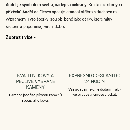
l
Anděl je symbolem světla, naděje a ochrany
. Kolekce
stříbrných
á
d
přívěsků Anděl
od Elenys spojuje jemnost stříbra s duchovním
a
významem. Tyto šperky jsou oblíbené jako dárky, které mluví
c
srdcem a připomínají víru v dobro.
í
p
Zobrazit více
r
v
k
y
v
ý
p
KVALITNÍ KOVY A
EXPRESNÍ ODESLÁNÍ DO
i
PEČLIVĚ VYBRANÉ
24 HODIN
s
KAMENY
u
Vše skladem, rychlé dodání – aby
vaše radost nemusela čekat.
Garance jasného původu kamenů
i použitého kovu.