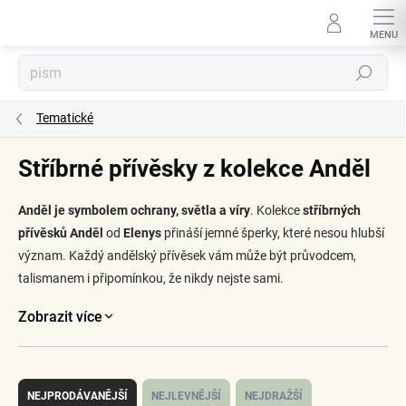
Přejít
na
obsah
Hledat
Tematické
Stříbrné přívěsky z kolekce Anděl
Anděl je symbolem ochrany, světla a víry
. Kolekce
stříbrných
přívěsků Anděl
od
Elenys
přináší jemné šperky, které nesou hlubší
význam. Každý andělský přívěsek vám může být průvodcem,
talismanem i připomínkou, že nikdy nejste sami.
Zobrazit více
Ř
a
NEJPRODÁVANĚJŠÍ
NEJLEVNĚJŠÍ
NEJDRAŽŠÍ