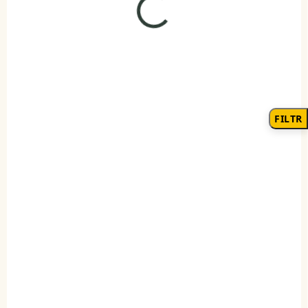
SKLADEM
SKLADEM
(1 KS)
(2 KS)
Elenys stříbrný
Elenys stříbrný
přívěsek Andělská
přívěsek Pro andílka
křídla
998 Kč
999 Kč
DO KOŠÍKU
FILTR
DO KOŠÍKU