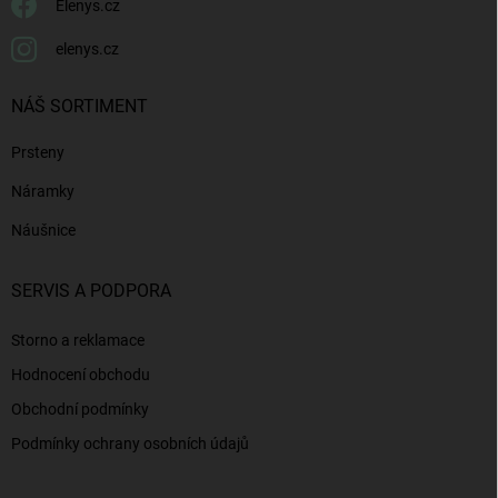
Elenys.cz
elenys.cz
NÁŠ SORTIMENT
Prsteny
Náramky
Náušnice
SERVIS A PODPORA
Storno a reklamace
Hodnocení obchodu
Obchodní podmínky
Podmínky ochrany osobních údajů