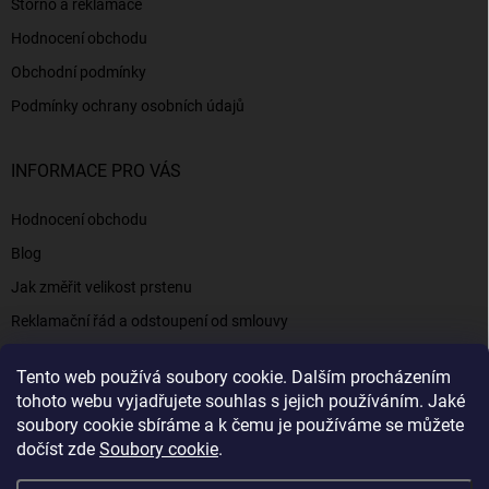
Storno a reklamace
Hodnocení obchodu
Obchodní podmínky
Podmínky ochrany osobních údajů
INFORMACE PRO VÁS
Hodnocení obchodu
Blog
Jak změřit velikost prstenu
Reklamační řád a odstoupení od smlouvy
Napište nám
Tento web používá soubory cookie. Dalším procházením
Kontakty a informace
tohoto webu vyjadřujete souhlas s jejich používáním. Jaké
soubory cookie sbíráme a k čemu je používáme se můžete
dočíst zde
Soubory cookie
.
Elenys.cz - šperky, kterým věříte už od roku 2016