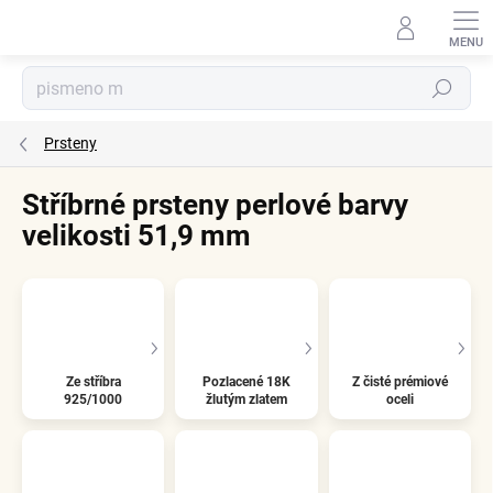
Přejít
na
obsah
Hledat
Prsteny
Stříbrné prsteny perlové barvy
velikosti 51,9 mm
Ze stříbra
Pozlacené 18K
Z čisté prémiové
925/1000
žlutým zlatem
oceli