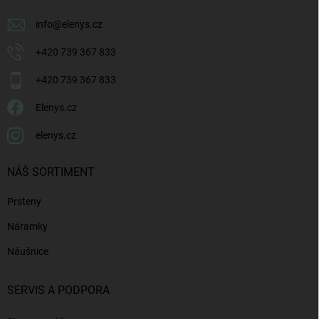
info
@
elenys.cz
+420 739 367 833
+420 739 367 833
Elenys.cz
elenys.cz
NÁŠ SORTIMENT
Prsteny
Náramky
Náušnice
SERVIS A PODPORA