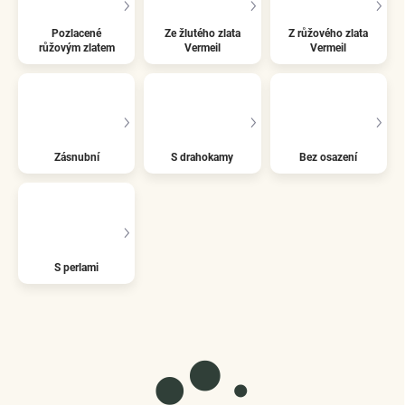
Pozlacené
Ze žlutého zlata
Z růžového zlata
růžovým zlatem
Vermeil
Vermeil
Zásnubní
S drahokamy
Bez osazení
S perlami