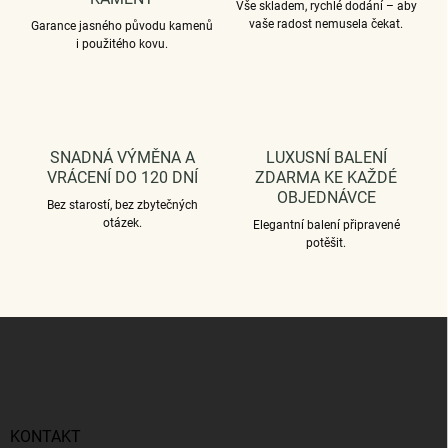
Vše skladem, rychlé dodání – aby
vaše radost nemusela čekat.
Garance jasného původu kamenů
i použitého kovu.
SNADNÁ VÝMĚNA A
LUXUSNÍ BALENÍ
VRÁCENÍ DO 120 DNÍ
ZDARMA KE KAŽDÉ
OBJEDNÁVCE
Bez starostí, bez zbytečných
otázek.
Elegantní balení připravené
potěšit.
Z
á
p
a
t
í
KONTAKT