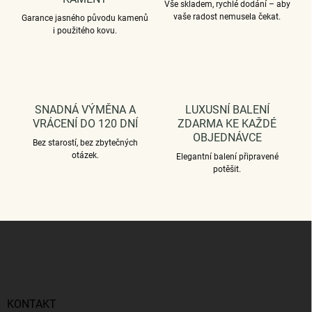
Vše skladem, rychlé dodání – aby
vaše radost nemusela čekat.
Garance jasného původu kamenů
i použitého kovu.
SNADNÁ VÝMĚNA A
LUXUSNÍ BALENÍ
VRÁCENÍ DO 120 DNÍ
ZDARMA KE KAŽDÉ
OBJEDNÁVCE
Bez starostí, bez zbytečných
otázek.
Elegantní balení připravené
potěšit.
Z
á
p
a
t
í
KONTAKT