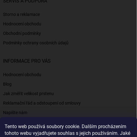
SERVIS A PODPORA
Storno a reklamace
Hodnocení obchodu
Obchodní podmínky
Podmínky ochrany osobních údajů
INFORMACE PRO VÁS
Hodnocení obchodu
Blog
Jak změřit velikost prstenu
Reklamační řád a odstoupení od smlouvy
Napište nám
Kontakty a informace
Tento web používá soubory cookie. Dalším procházením
tohoto webu vyjadřujete souhlas s jejich používáním. Jaké