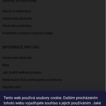
SERVIS A PODPORA
Storno a reklamace
Hodnocení obchodu
Obchodní podmínky
Podmínky ochrany osobních údajů
INFORMACE PRO VÁS
Hodnocení obchodu
Blog
Jak změřit velikost prstenu
Reklamační řád a odstoupení od smlouvy
Napište nám
Kontakty a informace
Tento web používá soubory cookie. Dalším procházením
tohoto webu vyjadřujete souhlas s jejich používáním. Jaké