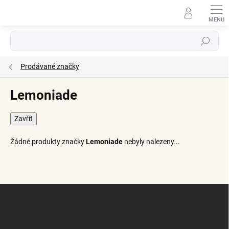
Přejít
na
obsah
Hledat
Prodávané značky
Lemoniade
Zavřít
Žádné produkty značky
Lemoniade
nebyly nalezeny...
Z
á
p
a