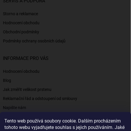
SERVIS A PODPORA
Storno a reklamace
Hodnocení obchodu
Obchodní podmínky
Podmínky ochrany osobních údajů
INFORMACE PRO VÁS
Hodnocení obchodu
Blog
Jak změřit velikost prstenu
Reklamační řád a odstoupení od smlouvy
Napište nám
Kontakty a informace
Tento web používá soubory cookie. Dalším procházením
tohoto webu vyjadřujete souhlas s jejich používáním. Jaké