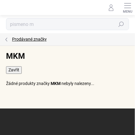
Přejít
na
obsah
Hledat
Prodávané značky
MKM
Zavřít
Žádné produkty značky
MKM
nebyly nalezeny...
Z
á
p
a