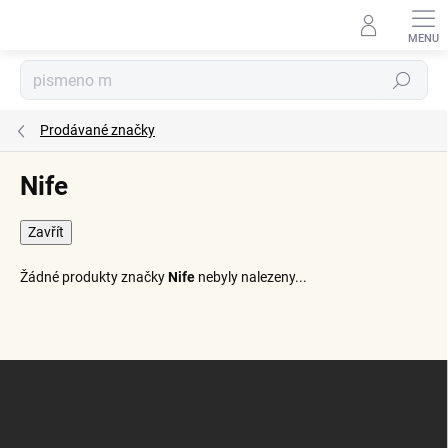
Přejít
na
obsah
Hledat
Prodávané značky
Nife
Zavřít
Žádné produkty značky
Nife
nebyly nalezeny...
Z
á
p
a