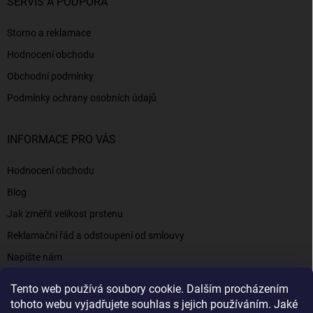
SERVIS A PODPORA
Storno a reklamace
Hodnocení obchodu
Obchodní podmínky
Podmínky ochrany osobních údajů
INFORMACE PRO VÁS
Hodnocení obchodu
Blog
Jak změřit velikost prstenu
Reklamační řád a odstoupení od smlouvy
Napište nám
Kontakty a informace
Tento web používá soubory cookie. Dalším procházením
tohoto webu vyjadřujete souhlas s jejich používáním. Jaké