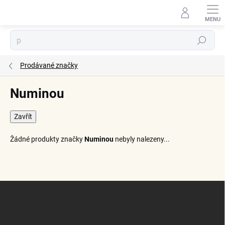
Přejít
na
obsah
Hledat
Prodávané značky
Numinou
Zavřít
Žádné produkty značky
Numinou
nebyly nalezeny...
Z
á
p
a