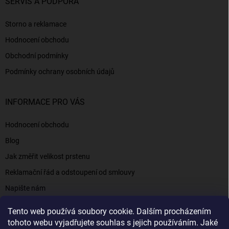
SERVIS A PODPORA
Storno a reklamace
Hodnocení obchodu
Obchodní podmínky
Podmínky ochrany osobních údajů
INFORMACE PRO VÁS
Hodnocení obchodu
Blog
Jak změřit velikost prstenu
Reklamační řád a odstoupení od smlouvy
Napište nám
Kontakty a informace
Tento web používá soubory cookie. Dalším procházením
tohoto webu vyjadřujete souhlas s jejich používáním. Jaké