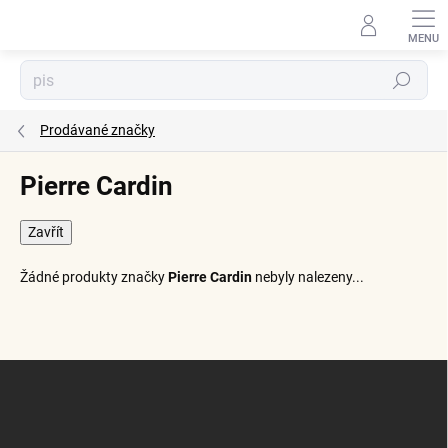
Přejít
na
obsah
Hledat
Prodávané značky
Pierre Cardin
Zavřít
Žádné produkty značky
Pierre Cardin
nebyly nalezeny...
Z
á
p
a