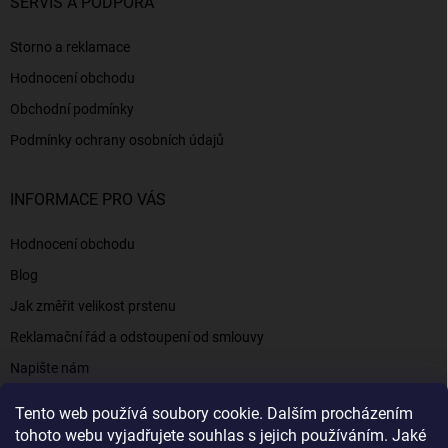
SERVIS A PODPORA
Storno a reklamace
Hodnocení obchodu
Obchodní podmínky
Podmínky ochrany osobních údajů
INFORMACE PRO VÁS
Hodnocení obchodu
Blog
Jak změřit velikost prstenu
Reklamační řád a odstoupení od smlouvy
Napište nám
Kontakty a informace
Tento web používá soubory cookie. Dalším procházením
tohoto webu vyjadřujete souhlas s jejich používáním. Jaké