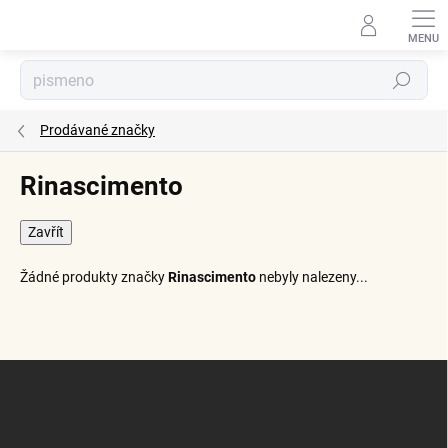
Přejít
na
obsah
Hledat
Prodávané značky
Rinascimento
Zavřít
Žádné produkty značky
Rinascimento
nebyly nalezeny...
Z
á
p
a