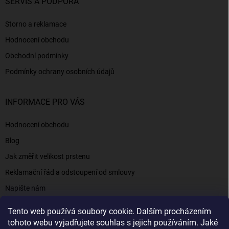
SERVIS A PODPORA
Storno a reklamace
Hodnocení obchodu
Obchodní podmínky
Podmínky ochrany osobních údajů
INFORMACE PRO VÁS
Hodnocení obchodu
Blog
Jak změřit velikost prstenu
Reklamační řád a odstoupení od smlouvy
Napište nám
Kontakty a informace
Tento web používá soubory cookie. Dalším procházením
tohoto webu vyjadřujete souhlas s jejich používáním. Jaké