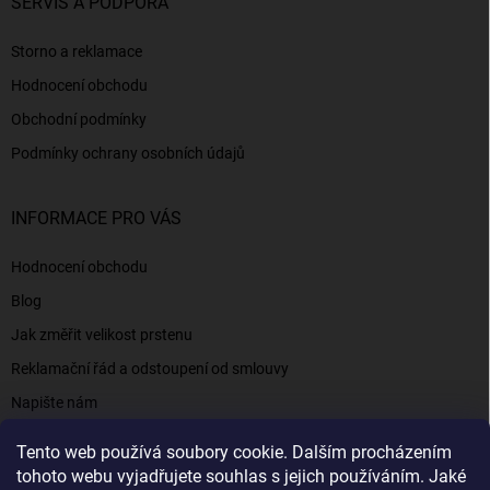
SERVIS A PODPORA
Storno a reklamace
Hodnocení obchodu
Obchodní podmínky
Podmínky ochrany osobních údajů
INFORMACE PRO VÁS
Hodnocení obchodu
Blog
Jak změřit velikost prstenu
Reklamační řád a odstoupení od smlouvy
Napište nám
Kontakty a informace
Tento web používá soubory cookie. Dalším procházením
tohoto webu vyjadřujete souhlas s jejich používáním. Jaké