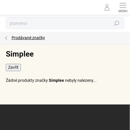
Přejít
na
obsah
Hledat
Prodávané značky
Simplee
Zavřít
Žádné produkty značky
Simplee
nebyly nalezeny...
Z
á
p
a