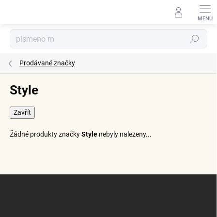
Přejít
na
obsah
Hledat
Prodávané značky
Style
Zavřít
Žádné produkty značky
Style
nebyly nalezeny...
Z
á
p
a