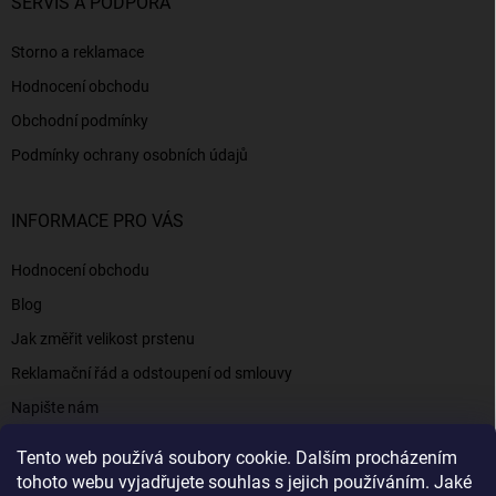
SERVIS A PODPORA
Storno a reklamace
Hodnocení obchodu
Obchodní podmínky
Podmínky ochrany osobních údajů
INFORMACE PRO VÁS
Hodnocení obchodu
Blog
Jak změřit velikost prstenu
Reklamační řád a odstoupení od smlouvy
Napište nám
Kontakty a informace
Tento web používá soubory cookie. Dalším procházením
tohoto webu vyjadřujete souhlas s jejich používáním. Jaké