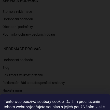
SERVIS A PODPORA
Storno a reklamace
Hodnocení obchodu
Obchodní podmínky
Podmínky ochrany osobních údajů
INFORMACE PRO VÁS
Hodnocení obchodu
Blog
Jak změřit velikost prstenu
Reklamační řád a odstoupení od smlouvy
Napište nám
Kontakty a informace
Tento web používá soubory cookie. Dalším procházením
tohoto webu vyjadřujete souhlas s jejich používáním. Jaké