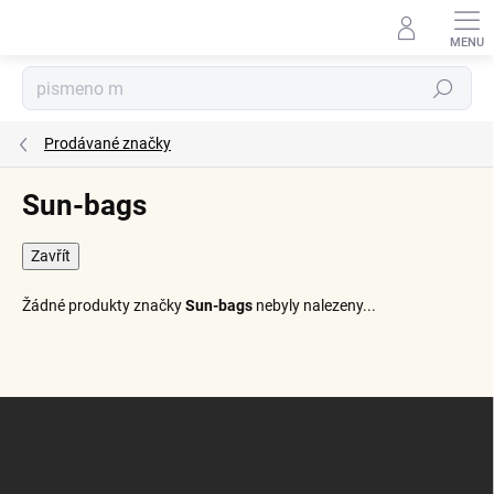
Přejít
na
obsah
Hledat
Prodávané značky
Sun-bags
Zavřít
Žádné produkty značky
Sun-bags
nebyly nalezeny...
Z
á
p
a