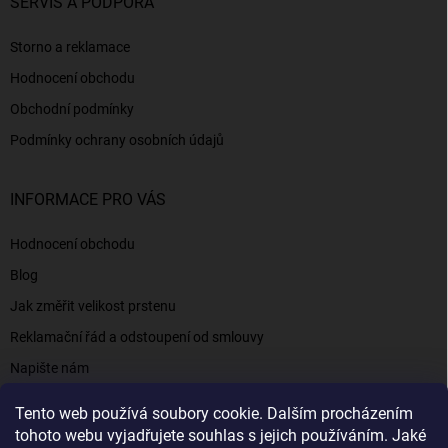
SERVIS A PODPORA
Storno a reklamace
Hodnocení obchodu
Obchodní podmínky
Podmínky ochrany osobních údajů
INFORMACE PRO VÁS
Hodnocení obchodu
Blog
Jak změřit velikost prstenu
Reklamační řád a odstoupení od smlouvy
Napište nám
Kontakty a informace
Tento web používá soubory cookie. Dalším procházením
tohoto webu vyjadřujete souhlas s jejich používáním. Jaké