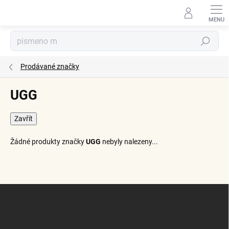
Přejít
na
obsah
Hledat
Prodávané značky
UGG
Zavřít
Žádné produkty značky
UGG
nebyly nalezeny...
Z
á
p
a