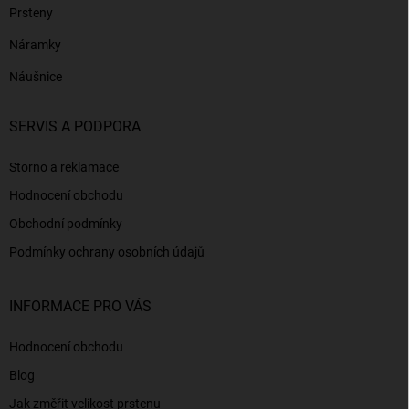
Prsteny
Náramky
Náušnice
SERVIS A PODPORA
Storno a reklamace
Hodnocení obchodu
Obchodní podmínky
Podmínky ochrany osobních údajů
INFORMACE PRO VÁS
Hodnocení obchodu
Blog
Jak změřit velikost prstenu