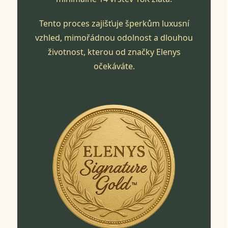
Tento proces zajišťuje šperkům luxusní
vzhled, mimořádnou odolnost a dlouhou
životnost, kterou od značky Elenys
očekáváte.