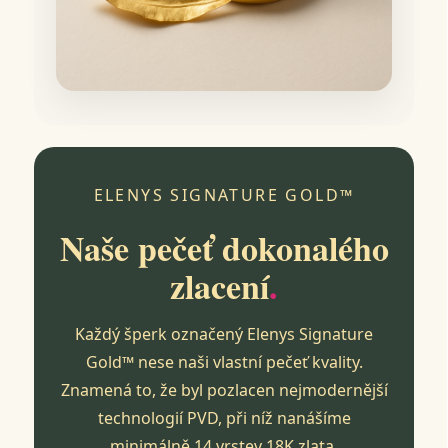
ELENYS SIGNATURE GOLD™
Naše pečeť dokonalého
zlacení
.
Každý šperk označený Elenys Signature
Gold™ nese naši vlastní pečeť kvality.
Znamená to, že byl pozlacen nejmodernější
technologií PVD, při níž nanášíme
minimálně 14 vrstev 18K zlata.