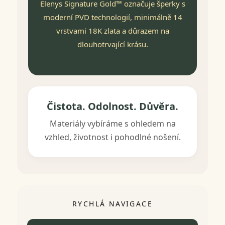
Elenys Signature Gold™
označuje šperky s
moderní PVD technologií, minimálně 14
vrstvami 18K zlata a důrazem na
dlouhotrvající krásu.
Čistota. Odolnost. Důvěra.
Materiály vybíráme s ohledem na
vzhled, životnost i pohodlné nošení.
RYCHLÁ NAVIGACE