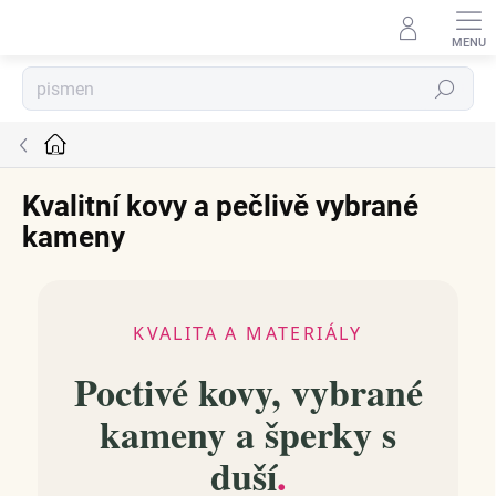
Přejít
na
obsah
Hledat
Domů
Kvalitní kovy a pečlivě vybrané
kameny
KVALITA A MATERIÁLY
Poctivé kovy, vybrané
kameny a šperky s
duší
.