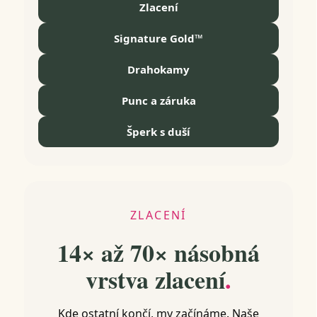
Zlacení
Signature Gold™
Drahokamy
Punc a záruka
Šperk s duší
ZLACENÍ
14× až 70× násobná
vrstva zlacení
.
Kde ostatní končí, my začínáme. Naše