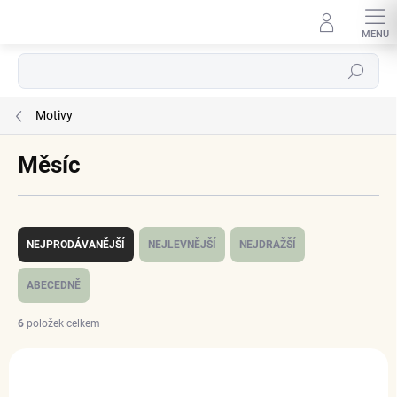
Přejít
na
obsah
Hledat
Motivy
Měsíc
Ř
a
NEJPRODÁVANĚJŠÍ
NEJLEVNĚJŠÍ
NEJDRAŽŠÍ
z
e
ABECEDNĚ
n
í
6
položek celkem
p
V
r
ý
o
p