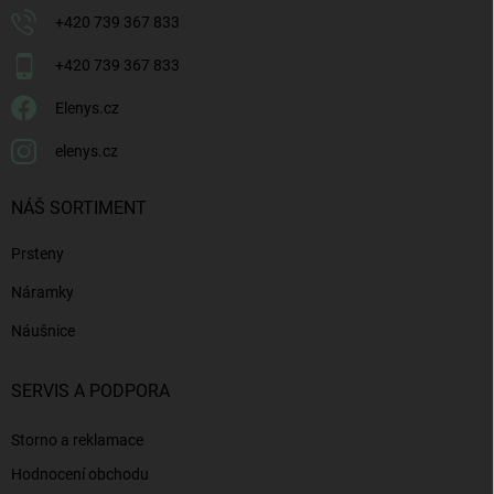
+420 739 367 833
+420 739 367 833
Elenys.cz
elenys.cz
NÁŠ SORTIMENT
Prsteny
Náramky
Náušnice
SERVIS A PODPORA
Storno a reklamace
Hodnocení obchodu