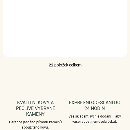
(1 KS)
ELENYS Azure Bloom
1 299 Kč
DETAIL
22
položek celkem
O
v
l
á
d
a
c
KVALITNÍ KOVY A
EXPRESNÍ ODESLÁNÍ DO
í
PEČLIVĚ VYBRANÉ
24 HODIN
p
KAMENY
r
Vše skladem, rychlé dodání – aby
v
vaše radost nemusela čekat.
Garance jasného původu kamenů
k
i použitého kovu.