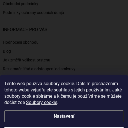
Obchodní podmínky
Podmínky ochrany osobních údajů
INFORMACE PRO VÁS
Hodnocení obchodu
Blog
Jak změřit velikost prstenu
Reklamační řád a odstoupení od smlouvy
Napište nám
Tento web používá soubory cookie. Dalším procházením
Kontakty a informace
tohoto webu vyjadřujete souhlas s jejich používáním. Jaké
soubory cookie sbíráme a k čemu je používáme se můžete
dočíst zde
Soubory cookie
.
Elenys.cz - šperky, kterým věříte už od roku 2016
Nastavení