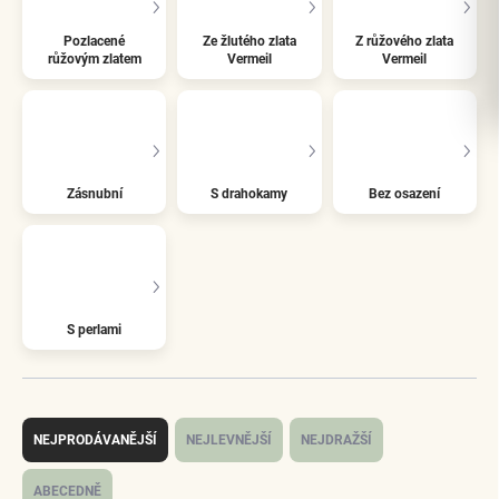
Pozlacené
Ze žlutého zlata
Z růžového zlata
růžovým zlatem
Vermeil
Vermeil
Zásnubní
S drahokamy
Bez osazení
S perlami
Ř
a
NEJPRODÁVANĚJŠÍ
NEJLEVNĚJŠÍ
NEJDRAŽŠÍ
z
e
ABECEDNĚ