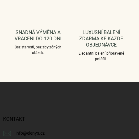
y
v
ý
p
i
SNADNÁ VÝMĚNA A
LUXUSNÍ BALENÍ
s
VRÁCENÍ DO 120 DNÍ
ZDARMA KE KAŽDÉ
u
OBJEDNÁVCE
Bez starostí, bez zbytečných
otázek.
Elegantní balení připravené
potěšit.
Z
á
p
a
t
í
KONTAKT
info
@
elenys.cz