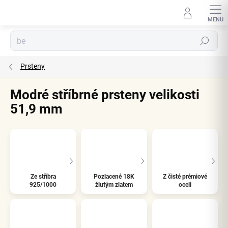
Přejít
na
obsah
Hledat
Prsteny
Modré stříbrné prsteny velikosti
51,9 mm
Ze stříbra
Pozlacené 18K
Z čisté prémiové
925/1000
žlutým zlatem
oceli