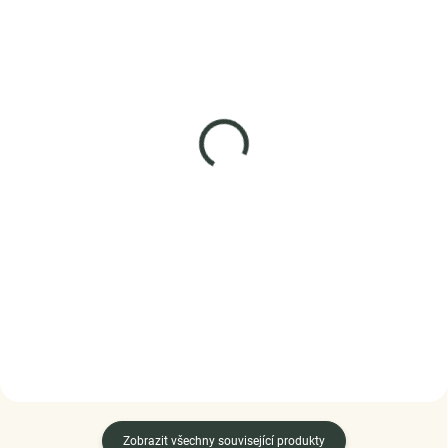
SKLADEM
SKLADEM
(3 KS)
(5 KS)
Elenys stříbrný náramek
Elenys stříbrný náramek
Lesklá elegance
Propletené srdce
1 095 Kč
1 125 Kč
DO KOŠÍKU
DO KOŠÍKU
Zobrazit všechny související produkty