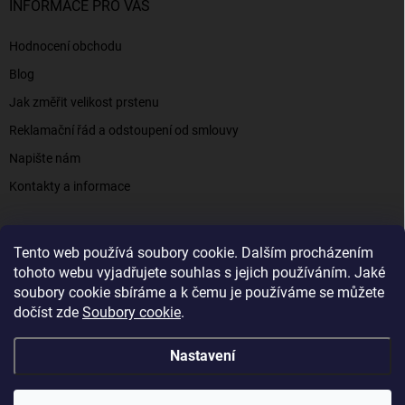
INFORMACE PRO VÁS
Hodnocení obchodu
Blog
Jak změřit velikost prstenu
Reklamační řád a odstoupení od smlouvy
Napište nám
Kontakty a informace
Tento web používá soubory cookie. Dalším procházením
Elenys.cz - šperky, kterým věříte už od roku 2016
tohoto webu vyjadřujete souhlas s jejich používáním. Jaké
soubory cookie sbíráme a k čemu je používáme se můžete
dočíst zde
Soubory cookie
.
Copyright 2026
Elenys.cz
. Všechna práva vyhrazena.
Nastavení
Vytvořil Shoptet