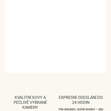
Stříbrný rhodiovaný prsten s drahokamem v elegantním
designu ve tvaru kapky zdobený velkým modrým
syntetickým safírem a čirými třpytivými zirkony.
Originální
design prstenu, kvalitní zpracování a materiál, ručně
dohotovené.
Stříbro ryzost Ag 925/1000, safír syntetický, zirkony.
Povrchová úprava - rhodiováno.
Vaši objednávku dodáme v DÁRKOVÉM BALENÍ - ZDARMA
!*
DETAILNÍ INFORMACE
ZEPTAT SE
HLÍDAT
KVALITNÍ KOVY A
EXPRESNÍ ODESLÁNÍ DO
PEČLIVĚ VYBRANÉ
24 HODIN
KAMENY
Vše skladem, rychlé dodání – aby