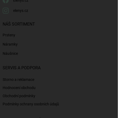
Elenys.cz
elenys.cz
NÁŠ SORTIMENT
Prsteny
Náramky
Náušnice
SERVIS A PODPORA
Storno a reklamace
Hodnocení obchodu
Obchodní podmínky
Podmínky ochrany osobních údajů