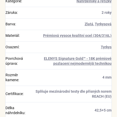
Kategorie
:
Náhrdelníky a řetízky
Záruka
:
2 roky
Barva
:
Zlatá
,
Tyrkysová
Materiál
:
Prémiová vysoce kvalitní ocel (304/316L)
Osazení
:
Tyrkys
Povrchová
ELENYS Signature Gold™ - 18K prémiové
úprava
:
pozlacení nejmodernější technikou
Rozměr
4 mm
kamene
:
Splňuje mezinárodní testy dle přísných norem
Certifikace
:
REACH (EU)
Délka
42,5+5 cm
náhrdelníku
: