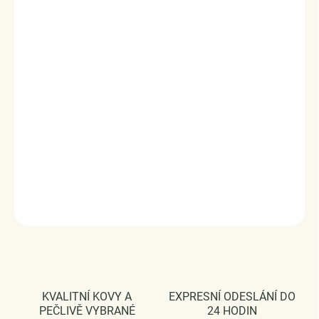
✓
18K pozlacený
- luxusní vzhled
✓
Voděodolný
- můžete nosit každý den
✓
Hypoalergenní
- vhodný i pro citlivou
pokožku
✓
Neztrácí lesk
- dlouhodobě krásný
✓
Doručení druhý den
✓
Vrácení a výměna do 120 dní
DÁRKOVÉ BALENÍ ELENYS
Elegantní balení zdarma ke každé objednávce
.
Prohlédněte si detail dárkového balení
DETAILNÍ INFORMACE
ZEPTAT SE
HLÍDAT
KVALITNÍ KOVY A
EXPRESNÍ ODESLÁNÍ DO
PEČLIVĚ VYBRANÉ
24 HODIN