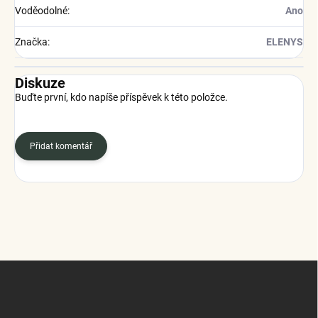
Voděodolné
:
Ano
Značka
:
ELENYS
Diskuze
Buďte první, kdo napíše příspěvek k této položce.
Přidat komentář
Z
á
p
a