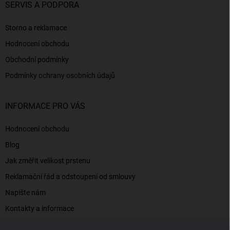
SERVIS A PODPORA
Storno a reklamace
Hodnocení obchodu
Obchodní podmínky
Podmínky ochrany osobních údajů
INFORMACE PRO VÁS
Hodnocení obchodu
Blog
Jak změřit velikost prstenu
Reklamační řád a odstoupení od smlouvy
Napište nám
Kontakty a informace