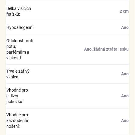
Délka visících
2 cm
řetízků
:
Hypoalergenní
:
Ano
Odolnost proti
potu,
Ano, žádná ztráta lesku
parfémům a
vlhkosti
:
Trvale zářivý
Ano
vzhled
:
Vhodné pro
citlivou
Ano
pokožku
:
Vhodné pro
každodenní
Ano
nošení
: