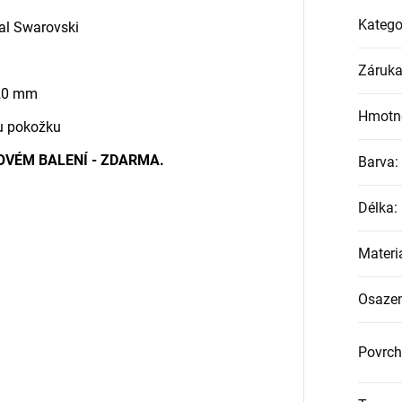
Katego
tal Swarovski
Záruk
 20 mm
Hmotn
ou pokožku
KOVÉM BALENÍ - ZDARMA.
Barva
:
Délka
:
Materi
Osazen
Povrch