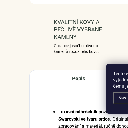
KVALITNÍ KOVY A
PEČLIVĚ VYBRANÉ
KAMENY
Garance jasného původu
kamenů i použitého kovu.
Tento 
Popis
vyjadřu
čemu j
Nast
Luxusní náhrdelník pozlacený 18
Swarovski ve tvaru srdce.
Originál
zpracování a materiál, ručně doho