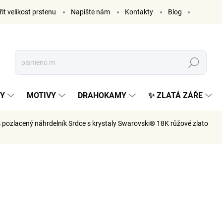
it velikost prstenu
Napište nám
Kontakty
Blog
Hledat
KY
MOTIVY
DRAHOKAMY
✨ ZLATÁ ZÁŘE
 pozlacený náhrdelník Srdce s krystaly Swarovski® 18K růžové zlato
ČKA:
ELENYS
2 299
1 900 Kč 
Měrná
SKLADE
cena: