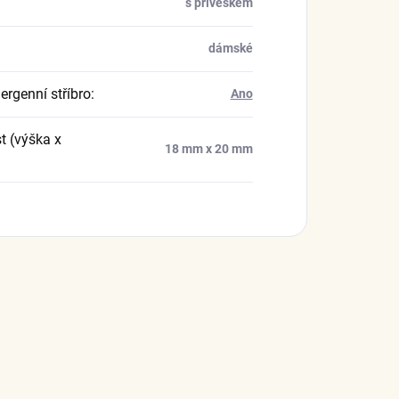
s přívěskem
dámské
ergenní stříbro
:
Ano
t (výška x
18 mm x 20 mm