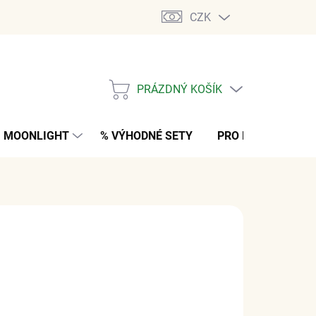
CZK
PRÁZDNÝ KOŠÍK
NÁKUPNÍ
KOŠÍK
MOONLIGHT
% VÝHODNÉ SETY
PRO MUŽE
K
 Kč
bez DPH
M
(>5 KS)