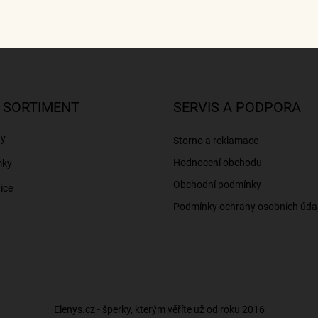
 SORTIMENT
SERVIS A PODPORA
ny
Storno a reklamace
Hodnocení obchodu
mky
Obchodní podmínky
ice
Podmínky ochrany osobních úda
Elenys.cz - šperky, kterým věříte už od roku 2016