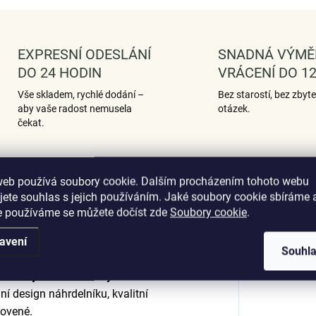
EXPRESNÍ ODESLÁNÍ
SNADNÁ VÝMĚ
DO 24 HODIN
VRÁCENÍ DO 12
Vše skladem, rychlé dodání –
Bez starostí, bez zbyt
aby vaše radost nemusela
otázek.
čekat.
web používá soubory cookie. Dalším procházením tohoto webu
Hodnocení (2)
jete souhlas s jejich používáním. Jaké soubory cookie sbíráme 
e používáme se můžete dočíst zde
Soubory cookie
.
avení
Souhl
Dop
k růžovým zlatem s krystalem
ní design náhrdelníku, kvalitní
tovené.