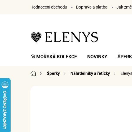
Přejít
Hodnocení obchodu
Doprava a platba
Jak změř
na
obsah
🐚 MOŘSKÁ KOLEKCE
NOVINKY
ŠPER
Domů
Šperky
Náhrdelníky a řetízky
Elenys
2 hodnocení
Podrobnosti hodnocení
ZNA