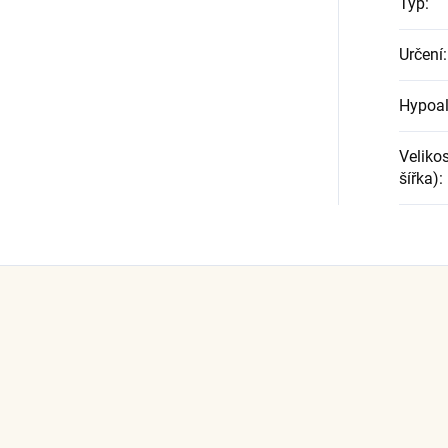
Typ
:
Určení
:
Hypoal
Velikos
šířka)
: