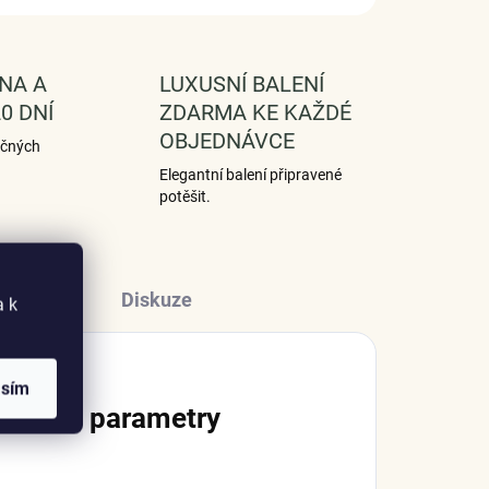
NA A
LUXUSNÍ BALENÍ
0 DNÍ
ZDARMA KE KAŽDÉ
OBJEDNÁVCE
ečných
Elegantní balení připravené
potěšit.
Diskuze
a k
asím
lňkové parametry