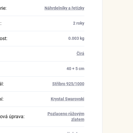
rie
:
Náhrdelníky a řetízky
a
:
2 roky
ost
:
0.003 kg
Čirá
40 + 5 cm
ál
:
Stříbro 925/1000
í
:
Krystal Swarovski
Pozlaceno růžovým
ová úprava
:
zlatem