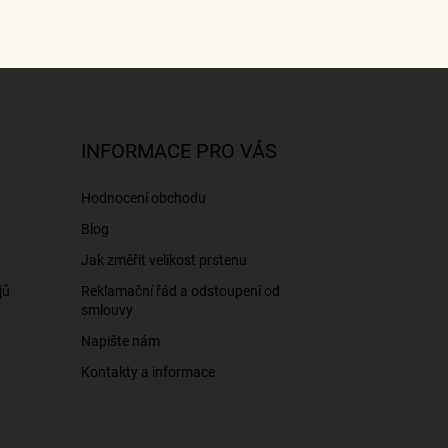
INFORMACE PRO VÁS
Hodnocení obchodu
Blog
Jak změřit velikost prstenu
jů
Reklamační řád a odstoupení od
smlouvy
Napište nám
Kontakty a informace