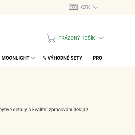
CZK
PRÁZDNÝ KOŠÍK
NÁKUPNÍ
KOŠÍK
MOONLIGHT
% VÝHODNÉ SETY
PRO MUŽE
K
ytivé detaily a kvalitní zpracování dělají z