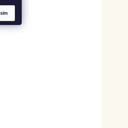
asím
SKLADEM
(2 KS)
Elenys náhrdelník Orisa – Alexandrit,
18K pozlacení
1 999 Kč
DO KOŠÍKU