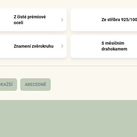
Z čisté prémiové
Ze stříbra 925/10
oceli
S měsíčním
Znamení zvěrokruhu
drahokamem
RAŽŠÍ
ABECEDNĚ