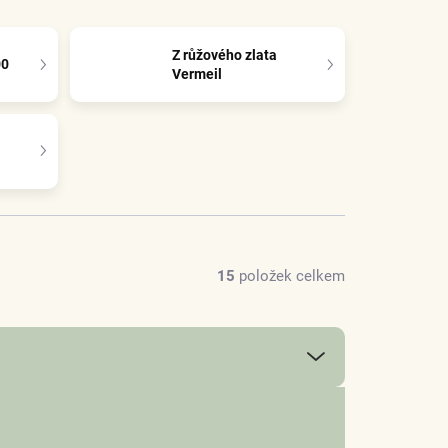
Z růžového zlata
00
Vermeil
15
položek celkem