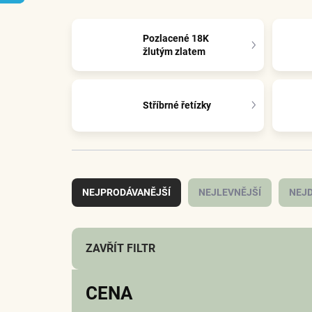
Pozlacené 18K
žlutým zlatem
Stříbrné řetízky
Ř
a
NEJPRODÁVANĚJŠÍ
NEJLEVNĚJŠÍ
NEJD
z
e
n
í
ZAVŘÍT FILTR
p
r
CENA
o
d