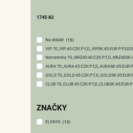
u
k
1745
Kč
t
ů
Na skladě
15
VIP ?D_VIP:45:CZK:P:f,D_VIPSK:45:EUR:P:f!2
Narozeniny ?G_NRZ40:40:CZK:P:f,G_NRZ
AURA ?D_AURA:45:CZK:P:f,D_AURASK:45:EUR
GOLD ?D_GOLD:45:CZK:P:f,D_GOLDSK:45:EUR
CLUB ?D_CLUB:45:CZK:P:f,D_CLUBSK:45:EUR:
ZNAČKY
ELENYS
15