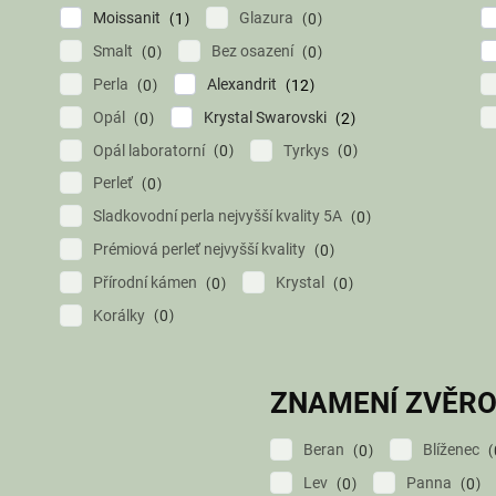
Moissanit
Glazura
1
0
Smalt
Bez osazení
0
0
Perla
Alexandrit
0
12
Opál
Krystal Swarovski
0
2
Opál laboratorní
Tyrkys
0
0
Perleť
0
Sladkovodní perla nejvyšší kvality 5A
0
Prémiová perleť nejvyšší kvality
0
Přírodní kámen
Krystal
0
0
Korálky
0
ZNAMENÍ ZVĚR
Beran
Blíženec
0
Lev
Panna
0
0