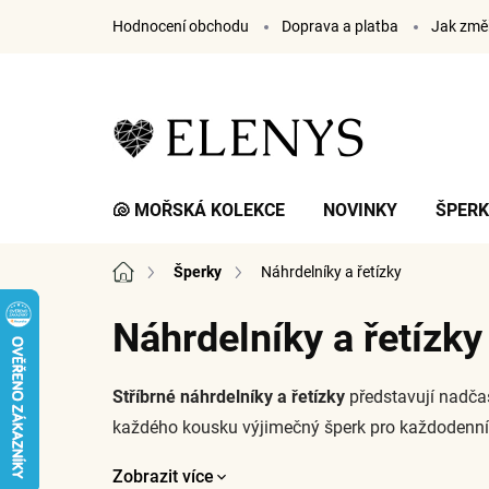
Přejít
Hodnocení obchodu
Doprava a platba
Jak změř
na
obsah
🐚 MOŘSKÁ KOLEKCE
NOVINKY
ŠPER
Domů
Šperky
Náhrdelníky a řetízky
Náhrdelníky a řetízky
Stříbrné náhrdelníky a řetízky
představují nadčaso
každého kousku výjimečný šperk pro každodenní
Zobrazit více