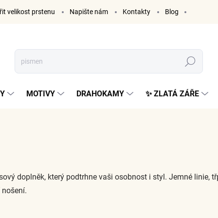
it velikost prstenu
Napište nám
Kontakty
Blog
Hledat
KY
MOTIVY
DRAHOKAMY
✨ ZLATÁ ZÁŘE
vý doplněk, který podtrhne vaši osobnost i styl. Jemné linie, třp
 nošení.