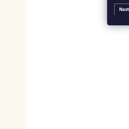
Nast
SKLADEM
(1 KS)
Elenys náhrdelník Ilaya – Alexandrit,
18K pozlacení
1 745 Kč
DO KOŠÍKU