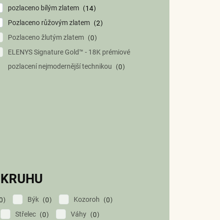
pozlaceno bílým zlatem
14
Pozlaceno růžovým zlatem
2
Pozlaceno žlutým zlatem
0
ELENYS Signature Gold™ - 18K prémiové
pozlacení nejmodernější technikou
0
OKRUHU
Býk
Kozoroh
0
0
0
Střelec
Váhy
0
0