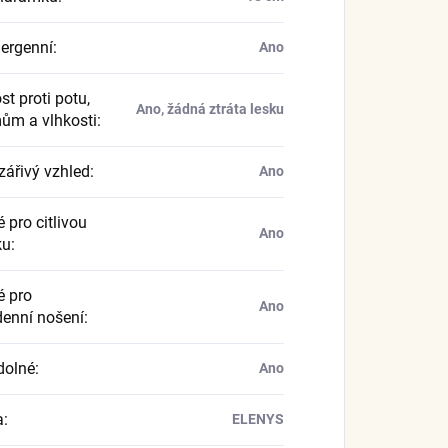
ergenní
:
Ano
t proti potu,
Ano, žádná ztráta lesku
ům a vlhkosti
:
zářivý vzhled
:
Ano
 pro citlivou
Ano
ku
:
 pro
Ano
enní nošení
:
dolné
:
Ano
a
:
ELENYS