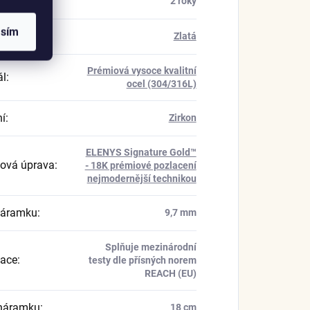
a
:
2 roky
asím
Zlatá
Prémiová vysoce kvalitní
ál
:
ocel (304/316L)
í
:
Zirkon
ELENYS Signature Gold™
ová úprava
:
- 18K prémiové pozlacení
nejmodernější technikou
náramku
:
9,7 mm
Splňuje mezinárodní
kace
:
testy dle přísných norem
REACH (EU)
náramku
:
18 cm