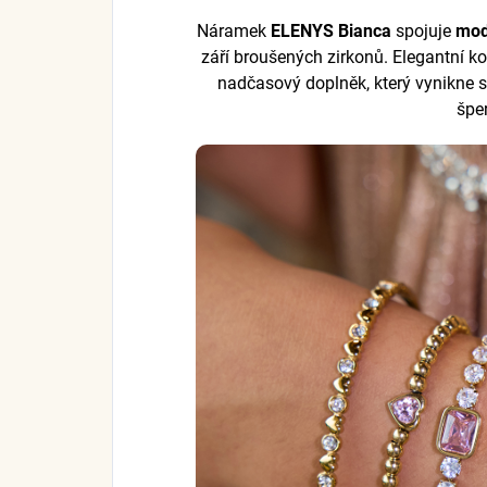
Náramek
ELENYS Bianca
spojuje
mod
září broušených zirkonů. Elegantní k
nadčasový doplněk, který vynikne 
špe