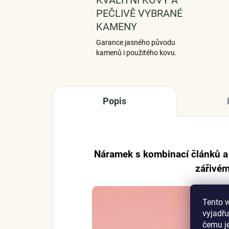
PEČLIVĚ VYBRANÉ
KAMENY
Garance jasného původu
kamenů i použitého kovu.
Popis
Náramek s kombinací článků a
zářivém
Tento 
vyjadřu
čemu j