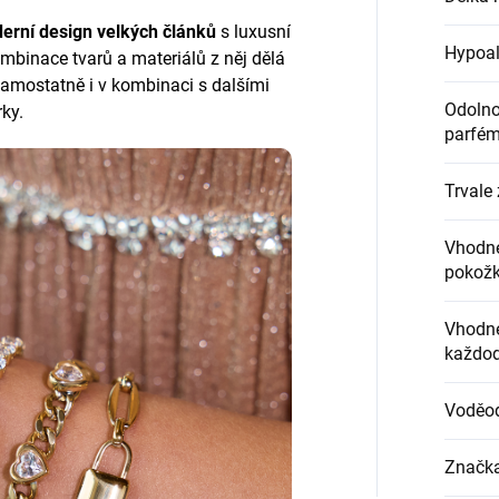
erní design velkých článků
s luxusní
Hypoal
ombinace tvarů a materiálů z něj dělá
samostatně i v kombinaci s dalšími
Odolnos
rky.
parfém
Trvale 
Vhodné
pokož
Vhodné
každod
Voděo
Značk