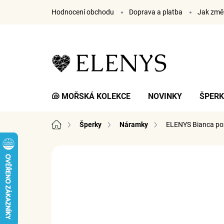
Přejít
Hodnocení obchodu
Doprava a platba
Jak změř
na
obsah
🐚 MOŘSKÁ KOLEKCE
NOVINKY
ŠPER
Domů
Šperky
Náramky
ELENYS Bianca
po
11 hodnocení
Podrobnosti hodnocení
ZN