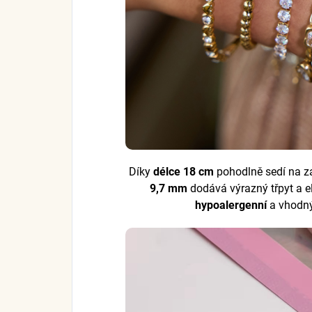
Díky
délce 18 cm
pohodlně sedí na z
9,7 mm
dodává výrazný třpyt a e
hypoalergenní
a vhodný 