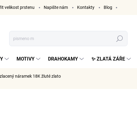
it velikost prstenu
Napište nám
Kontakty
Blog
Hledat
KY
MOTIVY
DRAHOKAMY
✨ ZLATÁ ZÁŘE
zlacený náramek 18K žluté zlato
AČKA:
ELENYS
1 399
1 156 Kč 
Měrná
SKLADE
cena: