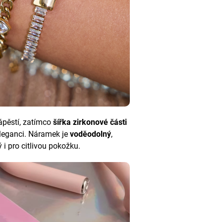
ápěstí, zatímco
šířka zirkonové části
leganci. Náramek je
voděodolný
,
i pro citlivou pokožku.