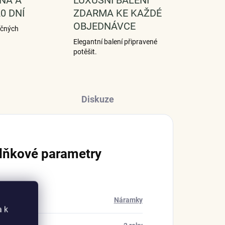
0 DNÍ
ZDARMA KE KAŽDÉ
OBJEDNÁVCE
ečných
Elegantní balení připravené
potěšit.
Diskuze
lňkové parametry
rie
:
Náramky
a k