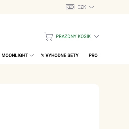
CZK
PRÁZDNÝ KOŠÍK
NÁKUPNÍ
KOŠÍK
MOONLIGHT
% VÝHODNÉ SETY
PRO MUŽE
K
 Kč
bez DPH
M
(>5 KS)