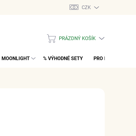
CZK
PRÁZDNÝ KOŠÍK
NÁKUPNÍ
KOŠÍK
MOONLIGHT
% VÝHODNÉ SETY
PRO MUŽE
K
 Kč
bez DPH
ARIANTU