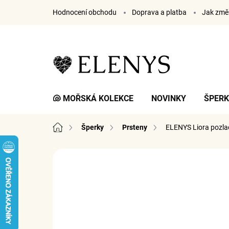
Přejít
Hodnocení obchodu
Doprava a platba
Jak změř
na
obsah
🐚 MOŘSKÁ KOLEKCE
NOVINKY
ŠPER
Domů
Šperky
Prsteny
ELENYS Liora
pozla
2 hodnocení
Podrobnosti hodnocení
ZNA