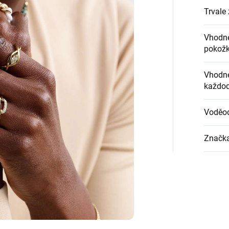
Trvale 
Vhodné
pokož
Vhodné
každod
Voděo
Značk