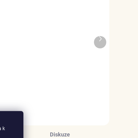
ADEM
SKLADEM
Další
5 KS)
(3 KS)
produkt
Elenys náramek
s
Zapletené korálky černý
1 109 Kč
DO KOŠÍKU
a k
Diskuze