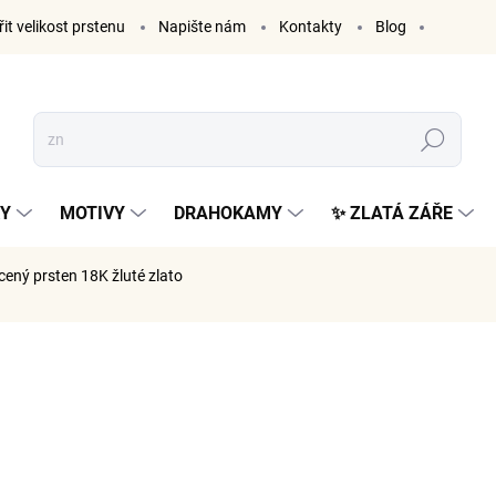
it velikost prstenu
Napište nám
Kontakty
Blog
Hledat
KY
MOTIVY
DRAHOKAMY
✨ ZLATÁ ZÁŘE
cený prsten 18K žluté zlato
ČKA:
ELENYS
1 399
1 156 Kč 
Měrná
ZVOLTE V
cena: