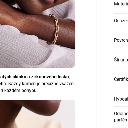
Materi
Osazen
Povrch
Šířka 
latých článků a zirkonového lesku
,
Certifi
ětla. Každý kámen je precizně vsazen
 při každém pohybu.
Hypoal
Odolnos
parfém