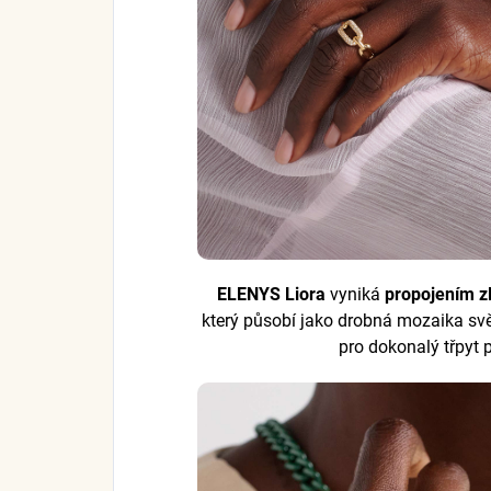
ELENYS Liora
vyniká
propojením z
který působí jako drobná mozaika sv
pro dokonalý třpyt