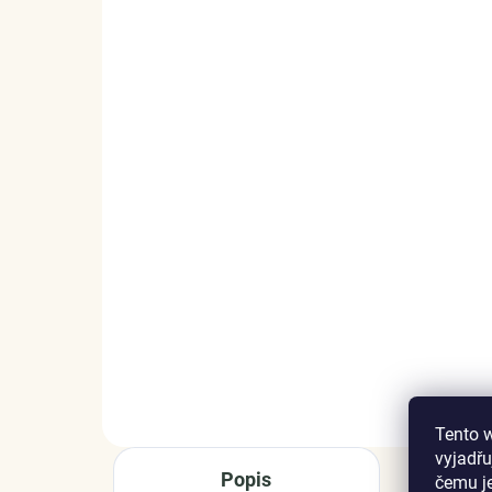
SKLADEM
(>5 KS)
Elenys náramek na
Ele
přívěsky látkový
ná
nastavitelný Šedý-GY
1 
1 079 Kč
DO KOŠÍKU
Tento 
vyjadřu
Popis
čemu j