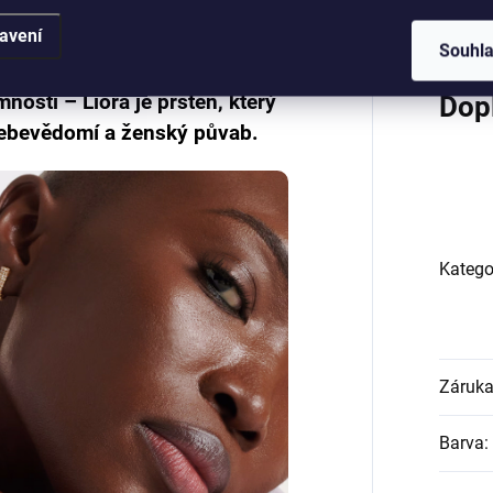
avení
Souhl
nosti – Liora je prsten, který
Dop
sebevědomí a ženský půvab.
Katego
Záruk
Barva
: