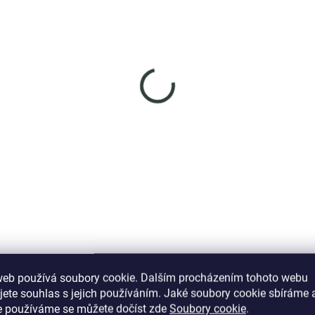
SKLADEM
SKL
(1 KS)
(
nys stříbrný srdíčkový
Elenys látkový
ramek pozlacený
nastavitelný náramek 
Koi kaprem
299 Kč
1 089 Kč
DO KOŠÍKU
DO KOŠÍKU
web používá soubory cookie. Dalším procházením tohoto webu
jete souhlas s jejich používáním. Jaké soubory cookie sbíráme 
Podobné (12)
Hodnocení (2)
e používáme se můžete dočíst zde
Soubory cookie
.