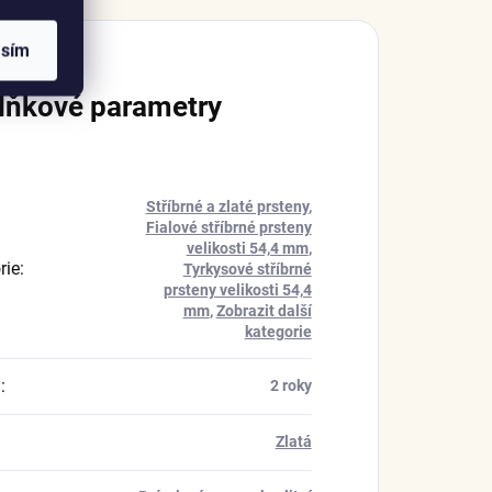
asím
lňkové parametry
Stříbrné a zlaté prsteny
,
Fialové stříbrné prsteny
velikosti 54,4 mm
,
rie
:
Tyrkysové stříbrné
prsteny velikosti 54,4
mm
,
Zobrazit další
kategorie
a
:
2 roky
Zlatá