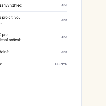
zářivý vzhled
:
Ano
 pro citlivou
Ano
ku
:
 pro
Ano
enní nošení
:
dolné
:
Ano
a
:
ELENYS