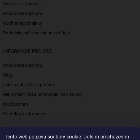
Storno a reklamace
Hodnocení obchodu
Obchodní podmínky
Podmínky ochrany osobních údajů
INFORMACE PRO VÁS
Hodnocení obchodu
Blog
Jak změřit velikost prstenu
Reklamační řád a odstoupení od smlouvy
Napište nám
Kontakty a informace
Tento web používá soubory cookie. Dalším procházením
Elenys.cz - šperky, kterým věříte už od roku 2016