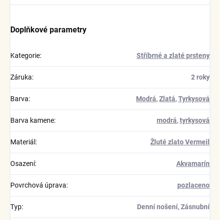
Doplňkové parametry
Kategorie
:
Stříbrné a zlaté prsteny
Záruka
:
2 roky
Barva
:
Modrá
,
Zlatá
,
Tyrkysová
Barva kamene
:
modrá
,
tyrkysová
Materiál
:
Žluté zlato Vermeil
Osazení
:
Akvamarín
Povrchová úprava
:
pozlaceno
Typ
:
Denní nošení, Zásnubní