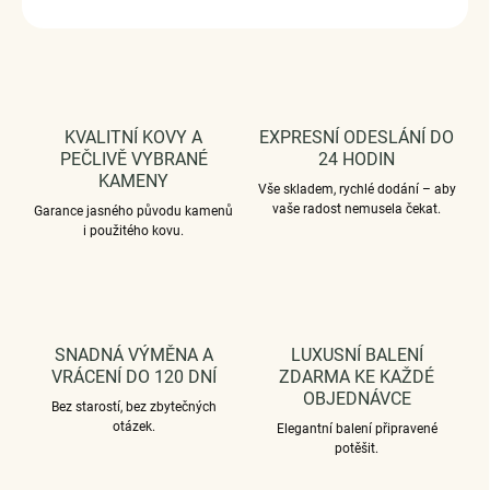
ZEPTAT SE
HLÍDAT
KVALITNÍ KOVY A
EXPRESNÍ ODESLÁNÍ DO
PEČLIVĚ VYBRANÉ
24 HODIN
KAMENY
Vše skladem, rychlé dodání – aby
vaše radost nemusela čekat.
Garance jasného původu kamenů
i použitého kovu.
SNADNÁ VÝMĚNA A
LUXUSNÍ BALENÍ
VRÁCENÍ DO 120 DNÍ
ZDARMA KE KAŽDÉ
OBJEDNÁVCE
Bez starostí, bez zbytečných
otázek.
Elegantní balení připravené
potěšit.