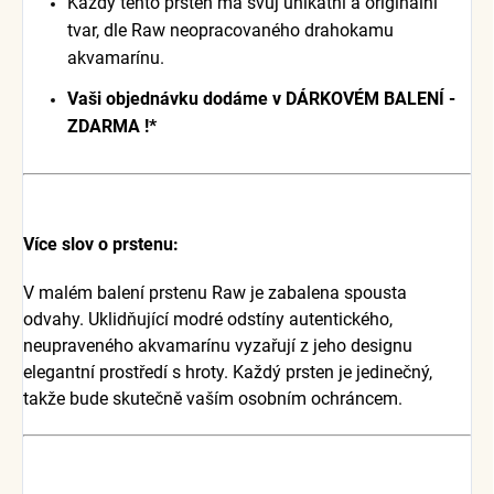
Každý tento prsten má svůj unikátní a originální
tvar, dle Raw neopracovaného drahokamu
akvamarínu.
Vaši objednávku dodáme v DÁRKOVÉM BALENÍ -
ZDARMA !*
Více slov o prstenu:
V malém balení prstenu Raw je zabalena spousta
odvahy. Uklidňující modré odstíny autentického,
neupraveného akvamarínu vyzařují z jeho designu
elegantní prostředí s hroty. Každý prsten je jedinečný,
takže bude skutečně vaším osobním ochráncem.