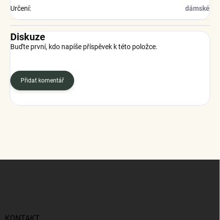
Určení
:
dámské
Diskuze
Buďte první, kdo napíše příspěvek k této položce.
Přidat komentář
Z
á
p
a
t
í
KONTAKT