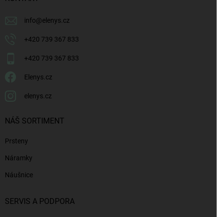
info
@
elenys.cz
+420 739 367 833
+420 739 367 833
Elenys.cz
elenys.cz
NÁŠ SORTIMENT
Prsteny
Náramky
Náušnice
SERVIS A PODPORA