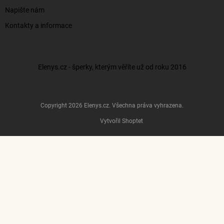
Napište nám
Kontakty a informace
Elenys.cz - šperky, kterým věříte už od roku 2016
Copyright 2026
Elenys.cz
. Všechna práva vyhrazena.
Vytvořil Shoptet