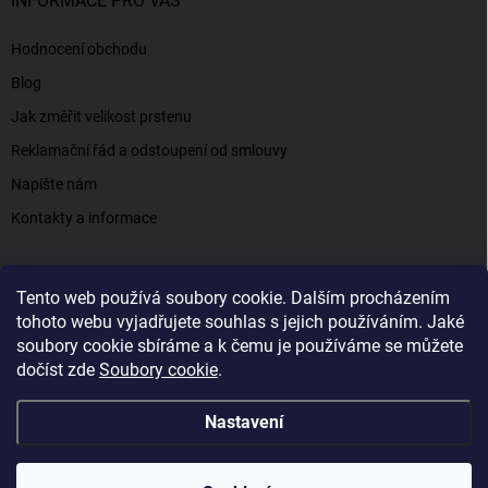
INFORMACE PRO VÁS
Hodnocení obchodu
Blog
Jak změřit velikost prstenu
Reklamační řád a odstoupení od smlouvy
Napište nám
Kontakty a informace
Tento web používá soubory cookie. Dalším procházením
Elenys.cz - šperky, kterým věříte už od roku 2016
tohoto webu vyjadřujete souhlas s jejich používáním. Jaké
soubory cookie sbíráme a k čemu je používáme se můžete
dočíst zde
Soubory cookie
.
Copyright 2026
Elenys.cz
. Všechna práva vyhrazena.
Nastavení
Vytvořil Shoptet