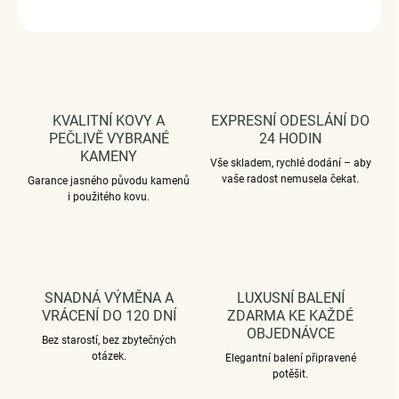
ZEPTAT SE
HLÍDAT
KVALITNÍ KOVY A
EXPRESNÍ ODESLÁNÍ DO
PEČLIVĚ VYBRANÉ
24 HODIN
KAMENY
Vše skladem, rychlé dodání – aby
vaše radost nemusela čekat.
Garance jasného původu kamenů
i použitého kovu.
SNADNÁ VÝMĚNA A
LUXUSNÍ BALENÍ
VRÁCENÍ DO 120 DNÍ
ZDARMA KE KAŽDÉ
OBJEDNÁVCE
Bez starostí, bez zbytečných
otázek.
Elegantní balení připravené
potěšit.