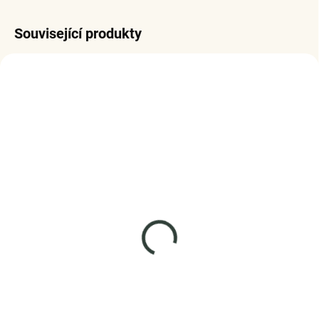
Související produkty
SKLADEM
SKLADEM
(2 KS)
(5 KS)
Elenys stříbrný jemný
Elenys stříbrný náramek
náramek se srdíčkem
Propletené srdce
1 559 Kč
1 125 Kč
DETAIL
DO KOŠÍKU