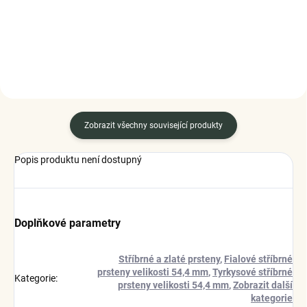
Zobrazit všechny související produkty
Popis produktu není dostupný
Doplňkové parametry
Stříbrné a zlaté prsteny
,
Fialové stříbrné
prsteny velikosti 54,4 mm
,
Tyrkysové stříbrné
Kategorie
:
prsteny velikosti 54,4 mm
,
Zobrazit další
kategorie