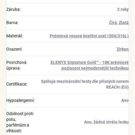
Záruka
:
2 roky
Barva
:
Čirá
,
Zlatá
Materiál
:
Prémiová vysoce kvalitní ocel (304/316L)
Osazení
:
Zirkon
Povrchová
ELENYS Signature Gold™ - 18K prémiové
úprava
:
pozlacení nejmodernější technikou
Splňuje mezinárodní testy dle přísných norem
Certifikace
:
REACH (EU)
Hypoalergenní
:
Ano
Odolnost proti
potu,
Ano, žádná ztráta lesku
parfémům a
vlhkosti
: