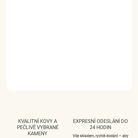
Stříbrný rhodiovaný prsten zdobený čirými třpytivými
zirkony a velkým broušeným zirkonem ve tvaru
srdce.
Kvalitní stříbro zaručí dokonalý lesk šperku a vy
zazáříte za každých okolností.
Originální design prstenu,
kvalitní zpracování a materiál, ručně dohotovené.
Stříbro ryzost Ag 925/1000, zirkony.
Povrchová úprava - rhodiováno.
Vaši objednávku dodáme v DÁRKOVÉM BALENÍ - ZDARMA
!*
DETAILNÍ INFORMACE
ZEPTAT SE
HLÍDAT
KVALITNÍ KOVY A
EXPRESNÍ ODESLÁNÍ DO
PEČLIVĚ VYBRANÉ
24 HODIN
KAMENY
Vše skladem, rychlé dodání – aby