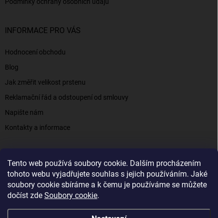
Podmínky ochrany osobních údajů
INFORMACE PRO VÁS
Hodnocení obchodu
Blog
Jak změřit velikost prstenu
Reklamační řád a odstoupení od smlouvy
Napište nám
Kontakty a informace
Tento web používá soubory cookie. Dalším procházením
Elenys.cz - šperky, kterým věříte už od roku 2016
tohoto webu vyjadřujete souhlas s jejich používáním. Jaké
soubory cookie sbíráme a k čemu je používáme se můžete
dočíst zde
Soubory cookie
.
Copyright 2026
Elenys.cz
. Všechna práva vyhrazena.