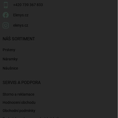
+420 739 367 833
Elenys.cz
elenys.cz
NÁŠ SORTIMENT
Prsteny
Náramky
Náušnice
SERVIS A PODPORA
Storno a reklamace
Hodnocení obchodu
Obchodní podmínky