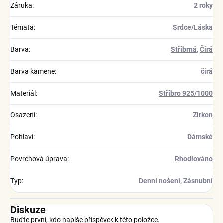
Záruka
:
2 roky
Témata
:
Srdce/Láska
Barva
:
Stříbrná
,
Čirá
Barva kamene
:
čirá
Materiál
:
Stříbro 925/1000
Osazení
:
Zirkon
Pohlaví
:
Dámské
Povrchová úprava
:
Rhodiováno
Typ
:
Denní nošení, Zásnubní
Diskuze
Buďte první, kdo napíše příspěvek k této položce.