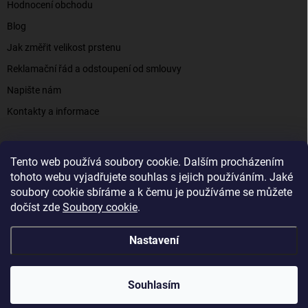
Hodnocení obchodu
Blog
Jak změřit velikost prstenu
Reklamační řád a odstoupení od smlouvy
Napište nám
Kontakty a informace
Tento web používá soubory cookie. Dalším procházením
Elenys.cz - šperky, kterým věříte už od roku 2016
tohoto webu vyjadřujete souhlas s jejich používáním. Jaké
soubory cookie sbíráme a k čemu je používáme se můžete
dočíst zde
Soubory cookie
.
Copyright 2026
Elenys.cz
. Všechna práva vyhrazena.
Nastavení
Vytvořil Shoptet
Souhlasím