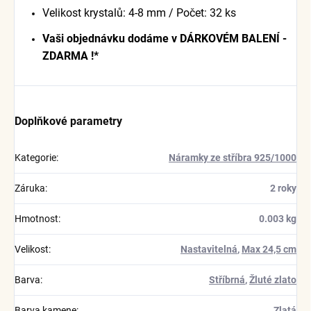
Velikost krystalů: 4-8 mm / Počet: 32 ks
Vaši objednávku dodáme v DÁRKOVÉM BALENÍ -
ZDARMA !*
Doplňkové parametry
Kategorie
:
Náramky ze stříbra 925/1000
Záruka
:
2 roky
Hmotnost
:
0.003 kg
Velikost
:
Nastavitelná
,
Max 24,5 cm
Barva
:
Stříbrná
,
Žluté zlato
Barva kamene
:
Zlatá