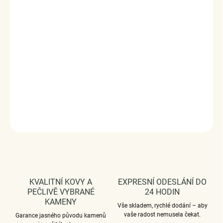
Stříbro ryzost Ag 925/1000, krystaly Swarovski®
Povrchová úprava - pozlaceno 18k bílým zlatem
Velikost: nastavitelná max. 24,5 cm
Velikost krystalů: 4-8 mm / Počet: 32 ks
Vaši objednávku dodáme v DÁRKOVÉM BALENÍ -
ZDARMA !*
DETAILNÍ INFORMACE
ZEPTAT SE
HLÍDAT
KVALITNÍ KOVY A
EXPRESNÍ ODESLÁNÍ DO
PEČLIVĚ VYBRANÉ
24 HODIN
KAMENY
Vše skladem, rychlé dodání – aby
vaše radost nemusela čekat.
Garance jasného původu kamenů