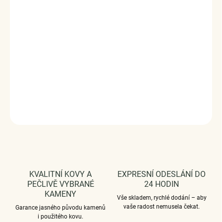
Stříbrný rhodiovaný prsten v designu Třpytivých linií
zdobených čirými třpytivými zirkony. Kvalitní stříbro
zaručí dokonalý lesk šperku a vy zazáříte za každých
okolností. Originální design prstenu, kvalitní zpracování a
materiál, ručně dohotovené.
Stříbro ryzost Ag 925/1000,
zirkony.
Povrchová úprava - rhodiováno.
Vaši objednávku
dodáme v DÁRKOVÉM BALENÍ - ZDARMA.
DETAILNÍ INFORMACE
ZEPTAT SE
HLÍDAT
KVALITNÍ KOVY A
EXPRESNÍ ODESLÁNÍ DO
PEČLIVĚ VYBRANÉ
24 HODIN
KAMENY
Vše skladem, rychlé dodání – aby
vaše radost nemusela čekat.
Garance jasného původu kamenů
i použitého kovu.