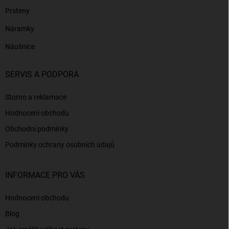
Prsteny
Náramky
Náušnice
SERVIS A PODPORA
Storno a reklamace
Hodnocení obchodu
Obchodní podmínky
Podmínky ochrany osobních údajů
INFORMACE PRO VÁS
Hodnocení obchodu
Blog