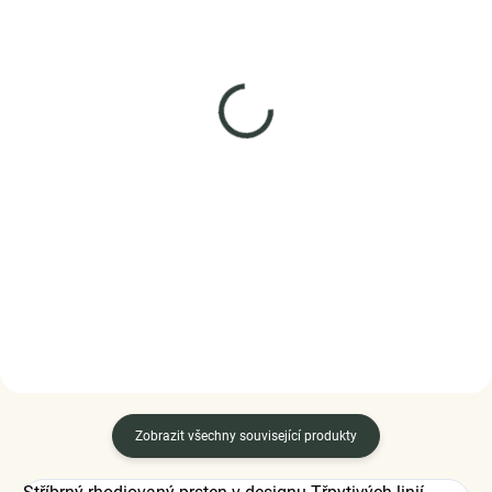
SKLADEM
SKLADEM
(2 KS)
(2 KS)
Elenys stříbrný náramek
Elenys stříbrný náramek
Frekvence lásky
na přívěsky Duhové
měsíční srdce
999 Kč
1 690 Kč
DO KOŠÍKU
DETAIL
Zobrazit všechny související produkty