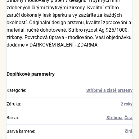
Stříbrný rhodiovaný prsten v designu Třpytivých linií
zdobených čirými třpytivými zirkony. Kvalitní stříbro
zaručí dokonalý lesk šperku a vy zazáříte za každých
okolností. Originální design prstenu, kvalitní zpracování a
materiál, ručně dohotovené. Stříbro ryzost Ag 925/1000,
zirkony. Povrchová úprava - rhodiováno. Vaši objednávku
dodáme v DÁRKOVÉM BALENÍ - ZDARMA.
Doplňkové parametry
Kategorie
:
Stříbrné a zlaté prsteny
Záruka
:
2 roky
Barva
:
Stříbrná
,
Čirá
Barva kamene
:
čirá