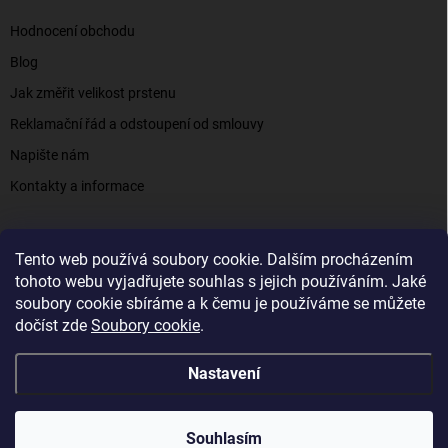
Hodnocení obchodu
Blog
Jak změřit velikost prstenu
Reklamační řád a odstoupení od smlouvy
Napište nám
Kontakty a informace
Tento web používá soubory cookie. Dalším procházením
Elenys.cz - šperky, kterým věříte už od roku 2016
tohoto webu vyjadřujete souhlas s jejich používáním. Jaké
soubory cookie sbíráme a k čemu je používáme se můžete
dočíst zde
Soubory cookie
.
Copyright 2026
Elenys.cz
. Všechna práva vyhrazena.
Nastavení
Vytvořil Shoptet
Souhlasím