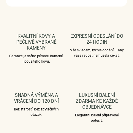
ZEPTAT SE
HLÍDAT
KVALITNÍ KOVY A
EXPRESNÍ ODESLÁNÍ DO
PEČLIVĚ VYBRANÉ
24 HODIN
KAMENY
Vše skladem, rychlé dodání – aby
vaše radost nemusela čekat.
Garance jasného původu kamenů
i použitého kovu.
SNADNÁ VÝMĚNA A
LUXUSNÍ BALENÍ
VRÁCENÍ DO 120 DNÍ
ZDARMA KE KAŽDÉ
OBJEDNÁVCE
Bez starostí, bez zbytečných
otázek.
Elegantní balení připravené
potěšit.