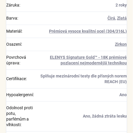
Záruka
:
2 roky
Barva
:
Čirá
,
Zlatá
Materiál
:
Prémiová vysoce kvalitní ocel (304/316L)
Osazení
:
Zirkon
Povrchová
ELENYS Signature Gold™ - 18K prémiové
úprava
:
pozlacení nejmodernější technikou
Splňuje mezinárodní testy dle přísných norem
Certifikace
:
REACH (EU)
Hypoalergenní
:
Ano
Odolnost proti
potu,
Ano, žádná ztráta lesku
parfémům a
vlhkosti
: