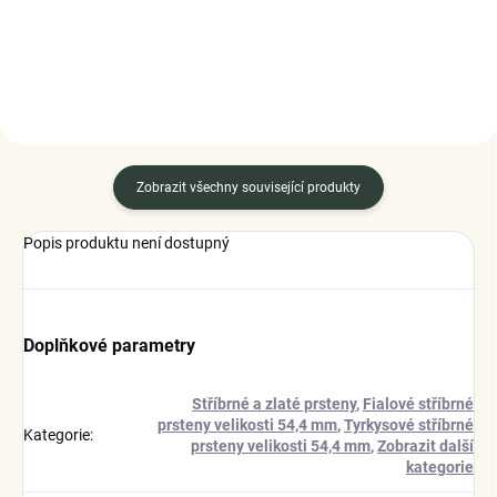
DETAIL
DO KOŠÍKU
Zobrazit všechny související produkty
Popis produktu není dostupný
Doplňkové parametry
Stříbrné a zlaté prsteny
,
Fialové stříbrné
prsteny velikosti 54,4 mm
,
Tyrkysové stříbrné
Kategorie
:
prsteny velikosti 54,4 mm
,
Zobrazit další
kategorie