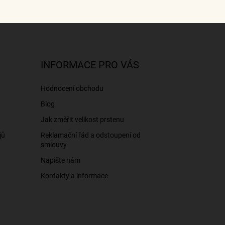
INFORMACE PRO VÁS
Hodnocení obchodu
Blog
Jak změřit velikost prstenu
jů
Reklamační řád a odstoupení od
smlouvy
Napište nám
Kontakty a informace