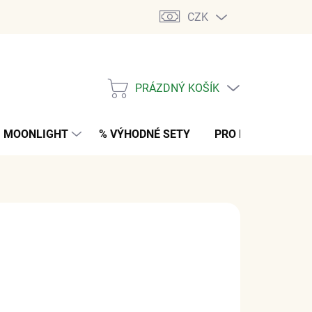
CZK
PRÁZDNÝ KOŠÍK
NÁKUPNÍ
KOŠÍK
MOONLIGHT
% VÝHODNÉ SETY
PRO MUŽE
K
č
z DPH
M
(1 PÁR)