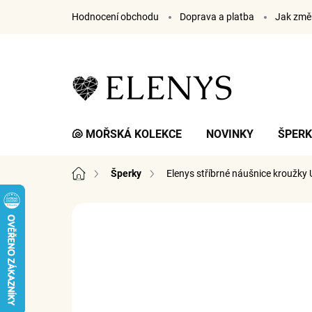
Přejít
Hodnocení obchodu
Doprava a platba
Jak změř
na
obsah
🐚 MOŘSKÁ KOLEKCE
NOVINKY
ŠPER
Domů
Šperky
Elenys stříbrné náušnice kroužky 
Neohodnoceno
Podrobnosti hodnocení
Z