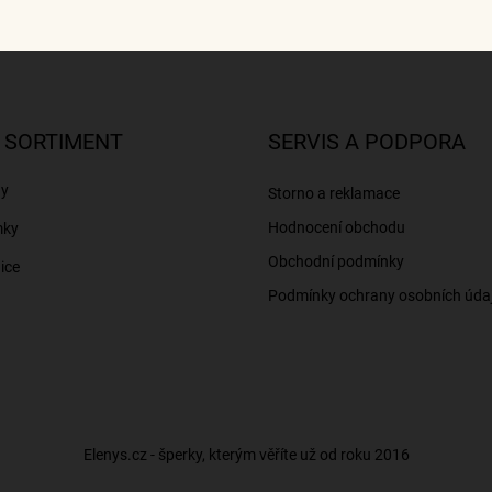
 SORTIMENT
SERVIS A PODPORA
ny
Storno a reklamace
Hodnocení obchodu
mky
Obchodní podmínky
ice
Podmínky ochrany osobních úda
Elenys.cz - šperky, kterým věříte už od roku 2016