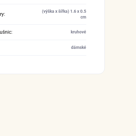
(výška x šířka) 1.6 x 0.5
ry
:
cm
ušnic
:
kruhové
dámské