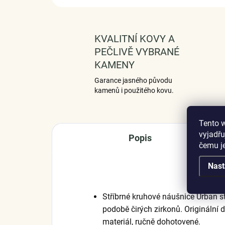
KVALITNÍ KOVY A
PEČLIVĚ VYBRANÉ
KAMENY
Garance jasného původu
kamenů i použitého kovu.
Tento 
vyjadřu
Popis
čemu j
Nast
Stříbrné kruhové náušnice Urban s
podobě čirých zirkonů. Originální 
materiál, ručně dohotovené.