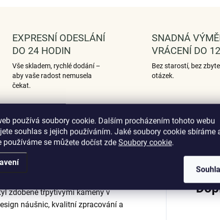
EXPRESNÍ ODESLÁNÍ
SNADNÁ VÝMĚ
DO 24 HODIN
VRÁCENÍ DO 12
Vše skladem, rychlé dodání –
Bez starostí, bez zbyt
aby vaše radost nemusela
otázek.
čekat.
web používá soubory cookie. Dalším procházením tohoto webu
jete souhlas s jejich používáním. Jaké soubory cookie sbíráme 
Hodnocení
e používáme se můžete dočíst zde
Soubory cookie
.
avení
Souhl
Dop
tyl zdobené třpytivými kameny v
design náušnic, kvalitní zpracování a