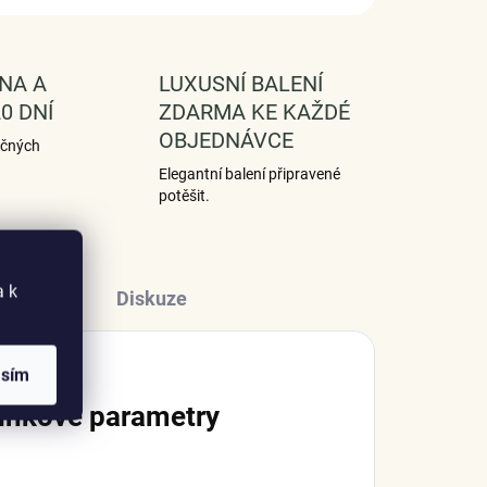
NA A
LUXUSNÍ BALENÍ
0 DNÍ
ZDARMA KE KAŽDÉ
OBJEDNÁVCE
ečných
Elegantní balení připravené
potěšit.
a k
Diskuze
asím
lňkové parametry