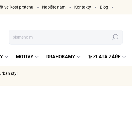
it velikost prstenu
Napište nám
Kontakty
Blog
Hledat
KY
MOTIVY
DRAHOKAMY
✨ ZLATÁ ZÁŘE
Urban styl
NAČKA:
ELENYS
845 K
698 Kč be
Měrná
SKLADE
cena: