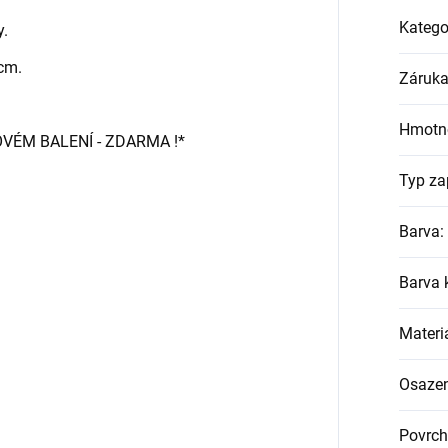
Katego
y.
 cm.
Záruk
Hmotn
OVÉM BALENÍ - ZDARMA !*
Typ za
Barva
:
Barva
Materi
Osazen
Povrch