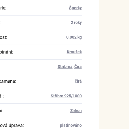
rie
:
Šperky
a
:
2 roky
ost
:
0.002 kg
pínání
:
Kroužek
Stříbrná
,
Čirá
 kamene
:
čirá
ál
:
Stříbro 925/1000
í
:
Zirkon
ová úprava
:
platinováno