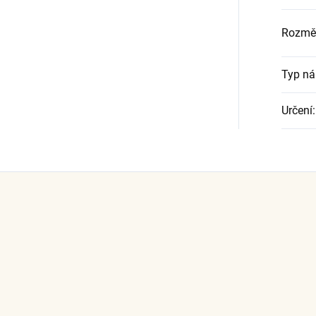
Rozmě
Typ ná
Určení
: