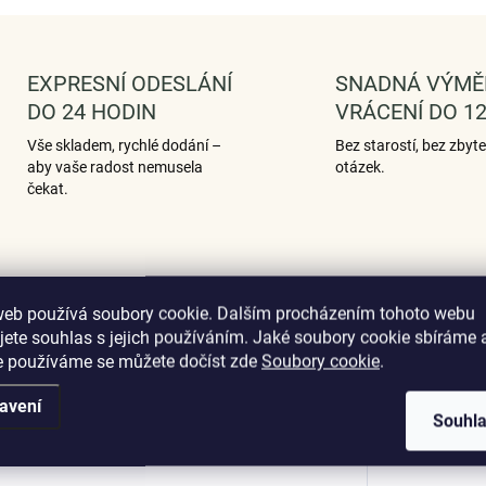
EXPRESNÍ ODESLÁNÍ
SNADNÁ VÝMĚ
DO 24 HODIN
VRÁCENÍ DO 12
Vše skladem, rychlé dodání –
Bez starostí, bez zbyt
aby vaše radost nemusela
otázek.
čekat.
Hodnocení (1)
web používá soubory cookie. Dalším procházením tohoto webu
jete souhlas s jejich používáním. Jaké soubory cookie sbíráme 
e používáme se můžete dočíst zde
Soubory cookie
.
avení
Dop
Souhl
sázený zirkony.
Originální design
 materiál, ručně dohotovené.