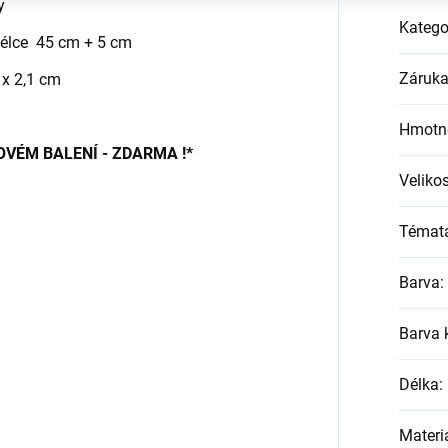
y
Katego
 délce 45 cm + 5 cm
Záruk
 x 2,1 cm
Hmotn
OVÉM BALENÍ - ZDARMA !*
Velikos
Témat
Barva
:
Barva
Délka
:
Materi