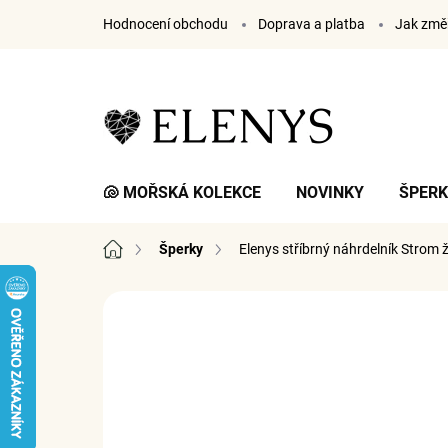
Přejít
Hodnocení obchodu
Doprava a platba
Jak změř
na
obsah
🐚 MOŘSKÁ KOLEKCE
NOVINKY
ŠPER
Domů
Šperky
Elenys stříbrný náhrdelník Strom 
1 hodnocení
Podrobnosti hodnocení
ZNA