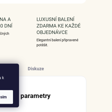
NA A
LUXUSNÍ BALENÍ
0 DNÍ
ZDARMA KE KAŽDÉ
OBJEDNÁVCE
ečných
Elegantní balení připravené
potěšit.
Diskuze
a k
lňkové parametry
asím