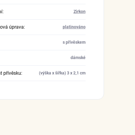
í
:
Zirkon
ová úprava
:
platinováno
s přívěskem
dámské
t přívěsku
:
(výška x šířka) 3 x 2,1 cm