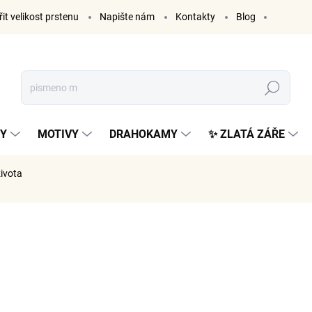
it velikost prstenu
Napište nám
Kontakty
Blog
Hledat
KY
MOTIVY
DRAHOKAMY
✨ ZLATÁ ZÁŘE
života
ČKA:
ELENYS
1 709
1 412 Kč 
Měrná
VYPRODÁ
cena: