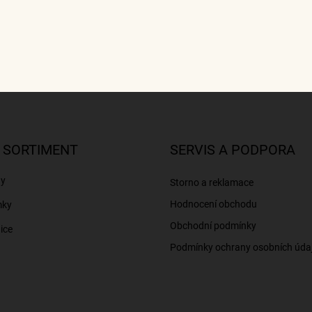
 SORTIMENT
SERVIS A PODPORA
ny
Storno a reklamace
Hodnocení obchodu
mky
Obchodní podmínky
ice
Podmínky ochrany osobních úda