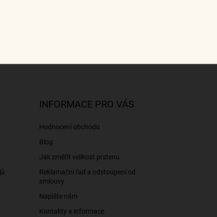
INFORMACE PRO VÁS
Hodnocení obchodu
Blog
Jak změřit velikost prstenu
jů
Reklamační řád a odstoupení od
smlouvy
Napište nám
Kontakty a informace