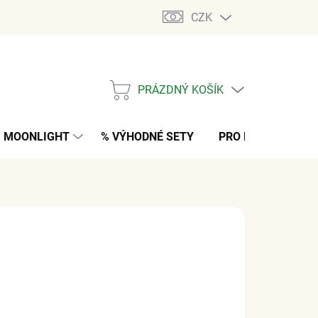
CZK
PRÁZDNÝ KOŠÍK
NÁKUPNÍ
KOŠÍK
MOONLIGHT
% VÝHODNÉ SETY
PRO MUŽE
K
 Kč
bez DPH
NO