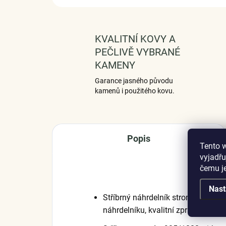
KVALITNÍ KOVY A
PEČLIVĚ VYBRANÉ
KAMENY
Garance jasného původu
kamenů i použitého kovu.
Popis
Tento 
vyjadřu
čemu j
Nast
Stříbrný náhrdelník strom života o
náhrdelníku, kvalitní zpracování a