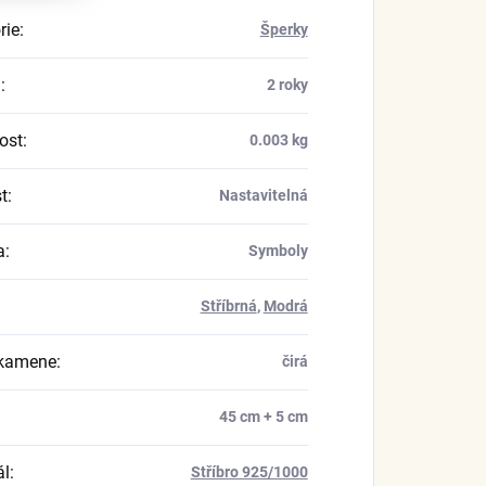
rie
:
Šperky
a
:
2 roky
ost
:
0.003 kg
t
:
Nastavitelná
a
:
Symboly
Stříbrná
,
Modrá
 kamene
:
čirá
45 cm + 5 cm
ál
:
Stříbro 925/1000