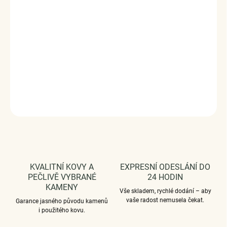
Měrná
VYPRODÁNO
cena:
Luxusní a propracovaný stříbrný visací přívěsek v designu
královského modrého překvapení zdobený zirkony.
Rozměry: (výška x šířka) 2.1 cm x 1.1 cm
Průměr průvleku: 4 mm
DETAILNÍ INFORMACE
ZEPTAT SE
HLÍDAT
KVALITNÍ KOVY A
EXPRESNÍ ODESLÁNÍ DO
PEČLIVĚ VYBRANÉ
24 HODIN
KAMENY
Vše skladem, rychlé dodání – aby
vaše radost nemusela čekat.
Garance jasného původu kamenů
i použitého kovu.