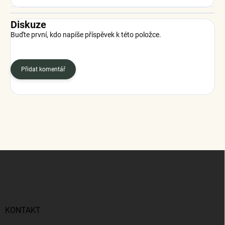
Diskuze
Buďte první, kdo napíše příspěvek k této položce.
Přidat komentář
Z
á
p
a
t
í
KONTAKT