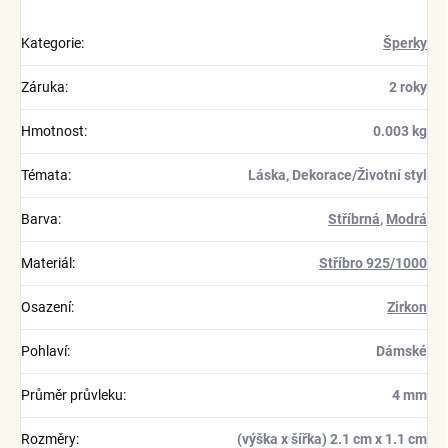
Kategorie
:
Šperky
Záruka
:
2 roky
Hmotnost
:
0.003 kg
Témata
:
Láska, Dekorace/Životní styl
Barva
:
Stříbrná
,
Modrá
Materiál
:
Stříbro 925/1000
Osazení
:
Zirkon
Pohlaví
:
Dámské
Průměr průvleku
:
4 mm
Rozměry
:
(výška x šířka) 2.1 cm x 1.1 cm