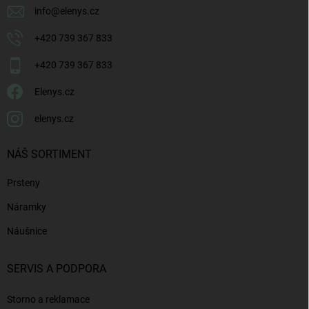
info
@
elenys.cz
+420 739 367 833
+420 739 367 833
Elenys.cz
elenys.cz
NÁŠ SORTIMENT
Prsteny
Náramky
Náušnice
SERVIS A PODPORA
Storno a reklamace