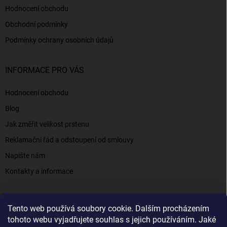
Hodnocení obchodu
Obchodní podmínky
Podmínky ochrany osobních údajů
INFORMACE PRO VÁS
Hodnocení obchodu
Blog
Jak změřit velikost prstenu
Reklamační řád a odstoupení od smlouvy
Napište nám
Kontakty a informace
Tento web používá soubory cookie. Dalším procházením
Elenys.cz - šperky, kterým věříte už od roku 2016
tohoto webu vyjadřujete souhlas s jejich používáním. Jaké