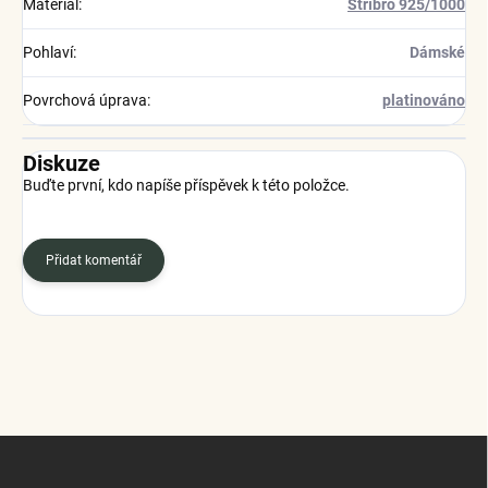
Materiál
:
Stříbro 925/1000
Pohlaví
:
Dámské
Povrchová úprava
:
platinováno
Diskuze
Buďte první, kdo napíše příspěvek k této položce.
Přidat komentář
Z
á