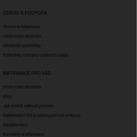
SERVIS A PODPORA
Storno a reklamace
Hodnocení obchodu
Obchodní podmínky
Podmínky ochrany osobních údajů
INFORMACE PRO VÁS
Hodnocení obchodu
Blog
Jak změřit velikost prstenu
Reklamační řád a odstoupení od smlouvy
Napište nám
Kontakty a informace