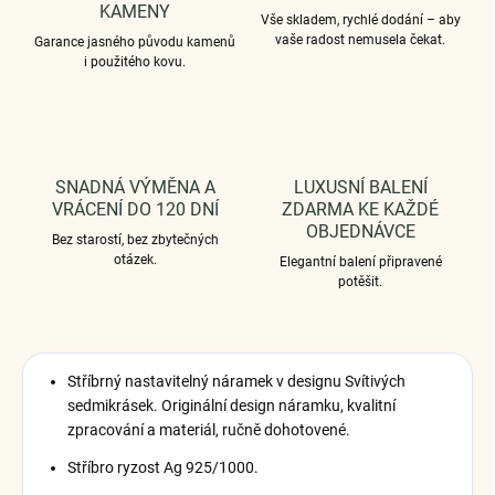
KAMENY
Vše skladem, rychlé dodání – aby
vaše radost nemusela čekat.
Garance jasného původu kamenů
i použitého kovu.
SNADNÁ VÝMĚNA A
LUXUSNÍ BALENÍ
VRÁCENÍ DO 120 DNÍ
ZDARMA KE KAŽDÉ
OBJEDNÁVCE
Bez starostí, bez zbytečných
otázek.
Elegantní balení připravené
potěšit.
Stříbrný nastavitelný náramek v designu Svítivých
sedmikrásek. Originální design náramku, kvalitní
zpracování a materiál, ručně dohotovené.
Stříbro ryzost Ag 925/1000.