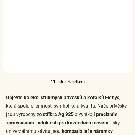
SKLADEM
(4 KS)
Elenys stříbrný
přívěsek Dýně
999 Kč
DO KOŠÍKU
11
položek celkem
O
v
l
Objevte kolekci stříbrných přívěsků a korálků Elenys
,
á
která spojuje jemnost, symboliku a kvalitu. Naše přívěsky
d
a
jsou vyrobeny ze
stříbra Ag 925
a vynikají
precizním
c
zpracováním
i
odolností pro každodenní nošení
. Díky
í
p
univerzálnímu závitu jsou
kompatibilní s náramky