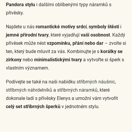
r
Pandora stylu
i dalšími oblíbenými typy náramků s
v
k
přívěsky.
y
v
Najdete u nás
romantické motivy srdcí
,
symboly štěstí
i
ý
p
jemné přírodní tvary
, které vyjadřují
vaši osobnost
. Každý
i
přívěsek může nést
vzpomínku, přání nebo dar
– zvolte si
s
u
ten, který bude mluvit za vás. Kombinujte je s
korálky se
zirkony
nebo
minimalistickými tvary
a vytvořte si šperk s
vlastním významem.
Podívejte se také na naši nabídku
stříbrných náušnic
,
stříbrných náhrdelníků
a
stříbrných náramků
, které
dokonale ladí s přívěsky Elenys a umožní vám vytvořit
celý set stříbrných šperků
v jednotném stylu.