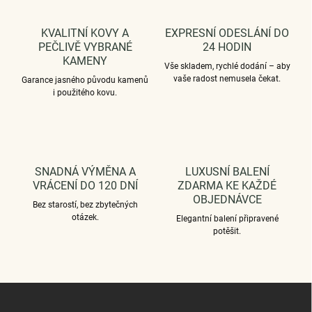
KVALITNÍ KOVY A
EXPRESNÍ ODESLÁNÍ DO
PEČLIVĚ VYBRANÉ
24 HODIN
KAMENY
Vše skladem, rychlé dodání – aby
vaše radost nemusela čekat.
Garance jasného původu kamenů
i použitého kovu.
SNADNÁ VÝMĚNA A
LUXUSNÍ BALENÍ
VRÁCENÍ DO 120 DNÍ
ZDARMA KE KAŽDÉ
OBJEDNÁVCE
Bez starostí, bez zbytečných
otázek.
Elegantní balení připravené
potěšit.
Z
á