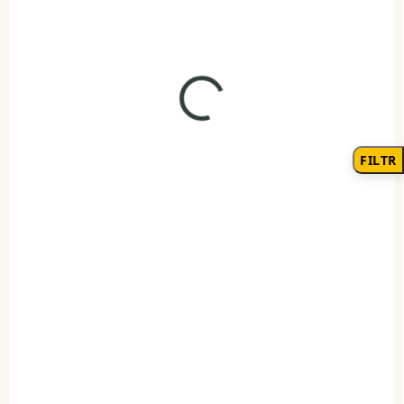
DO KOŠÍKU
DO KOŠÍKU
FILTR
SKLADEM
SKLADEM
(1 KS)
(2 KS)
Elenys přívěsek Zlatá
Elenys stříbrný
Hvězda
přívěsek Pole
barevných křišťálů