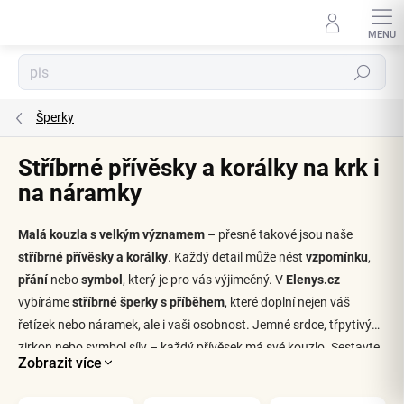
Přejít
na
obsah
Hledat
Šperky
Stříbrné přívěsky a korálky na krk i
na náramky
Malá kouzla s velkým významem
– přesně takové jsou naše
stříbrné přívěsky a korálky
. Každý detail může nést
vzpomínku
,
přání
nebo
symbol
, který je pro vás výjimečný. V
Elenys.cz
vybíráme
stříbrné šperky s příběhem
, které doplní nejen váš
řetízek nebo náramek, ale i vaši osobnost. Jemné srdce, třpytivý
zirkon nebo symbol síly – každý přívěsek má své kouzlo. Sestavte
Zobrazit více
si šperk, který bude jen váš. I ty nejmenší detaily mohou vyprávět o
těch největších citech.