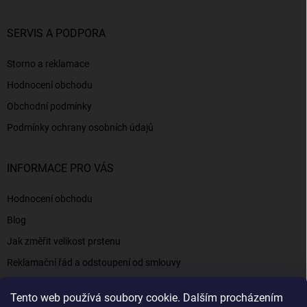
SERVIS A PODPORA
Storno a reklamace
Hodnocení obchodu
Obchodní podmínky
Podmínky ochrany osobních údajů
INFORMACE PRO VÁS
Hodnocení obchodu
Blog
Jak změřit velikost prstenu
Reklamační řád a odstoupení od smlouvy
Napište nám
Tento web používá soubory cookie. Dalším procházením
Kontakty a informace