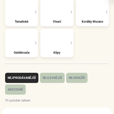
Tematické
Visací
Korálky Murano
Oddělovače
Klipy
Ř
a
NEJPRODÁVANĚJŠÍ
NEJLEVNĚJŠÍ
NEJDRAŽŠÍ
z
e
ABECEDNĚ
n
í
11
položek celkem
p
V
r