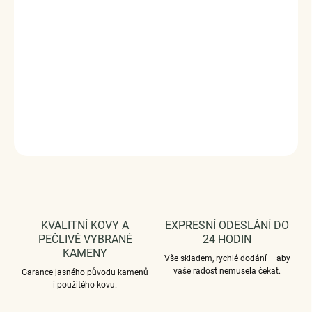
Přívěsky jsou plně kompatibilní i s náramky jiných značek.
Stříbro 925/1000, zirkony.
Rozměry: (výška x šířka) 2,8 cm x 0,9 cm
Průměr průvleku: 4 mm
DODÁVÁME BALENÉ V DÁRKOVÉM BALENÍ - ZDARMA !*
DETAILNÍ INFORMACE
ZEPTAT SE
HLÍDAT
KVALITNÍ KOVY A
EXPRESNÍ ODESLÁNÍ DO
PEČLIVĚ VYBRANÉ
24 HODIN
KAMENY
Vše skladem, rychlé dodání – aby
vaše radost nemusela čekat.
Garance jasného původu kamenů
i použitého kovu.