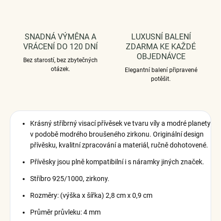
SNADNÁ VÝMĚNA A
LUXUSNÍ BALENÍ
VRÁCENÍ DO 120 DNÍ
ZDARMA KE KAŽDÉ
OBJEDNÁVCE
Bez starostí, bez zbytečných
otázek.
Elegantní balení připravené
potěšit.
Krásný stříbrný visací přívěsek ve tvaru víly a modré planety
v podobě modrého broušeného zirkonu. Originální design
přívěsku, kvalitní zpracování a materiál, ručně dohotovené.
Přívěsky jsou plně kompatibilní i s náramky jiných značek.
Stříbro 925/1000, zirkony.
Rozměry: (výška x šířka) 2,8 cm x 0,9 cm
Průměr průvleku: 4 mm