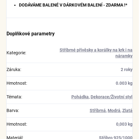
DODÁVÁME BALENÉ V DÁRKOVÉM BALENÍ - ZDARMA !*
Doplňkové parametry
Stříbrné přívěsky a korálky na krk i na
Kategorie
:
náramky
Záruka
:
2 roky
Hmotnost
:
0.003 kg
Témata
:
Pohádka
,
Dekorace/Životní styl
Barva
:
Stříbrná
,
Modrá
,
Zlatá
Hmotnost
:
0,003 kg
Materiál
:
Stříbro 925/1000