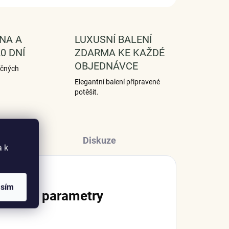
NA A
LUXUSNÍ BALENÍ
0 DNÍ
ZDARMA KE KAŽDÉ
OBJEDNÁVCE
ečných
Elegantní balení připravené
potěšit.
Diskuze
a k
asím
lňkové parametry