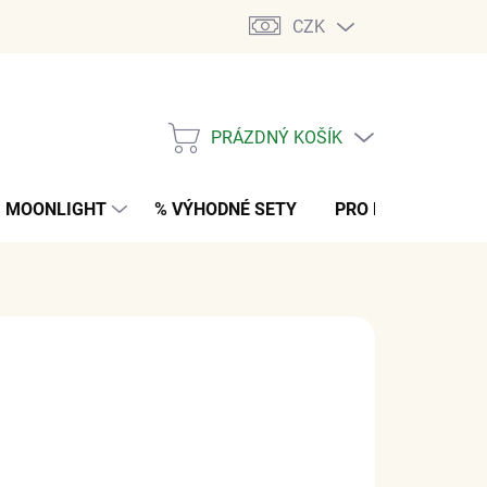
CZK
PRÁZDNÝ KOŠÍK
NÁKUPNÍ
KOŠÍK
MOONLIGHT
% VÝHODNÉ SETY
PRO MUŽE
K
č
z DPH
M
(>5 KS)