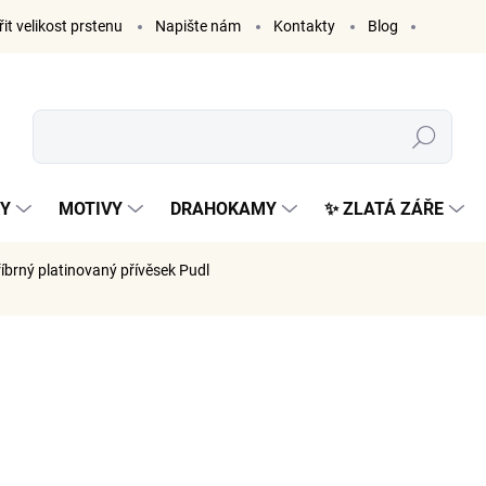
it velikost prstenu
Napište nám
Kontakty
Blog
Hledat
KY
MOTIVY
DRAHOKAMY
✨ ZLATÁ ZÁŘE
říbrný platinovaný přívěsek Pudl
ČKA:
ELENYS
999 K
826 Kč be
Měrná
SKLADE
cena: