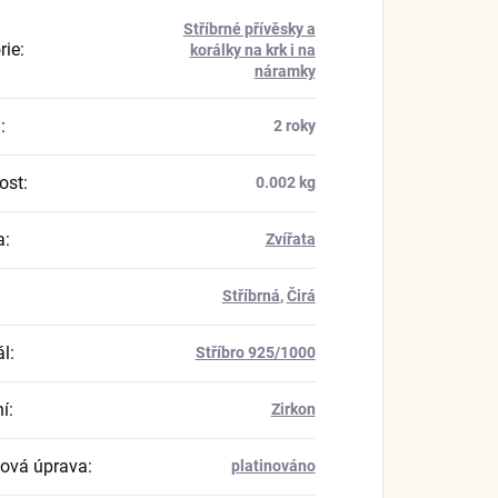
Stříbrné přívěsky a
rie
:
korálky na krk i na
náramky
a
:
2 roky
ost
:
0.002 kg
a
:
Zvířata
Stříbrná
,
Čirá
ál
:
Stříbro 925/1000
í
:
Zirkon
ová úprava
:
platinováno