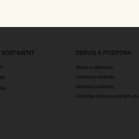
 SORTIMENT
SERVIS A PODPORA
ny
Storno a reklamace
Hodnocení obchodu
mky
Obchodní podmínky
ice
Podmínky ochrany osobních úda