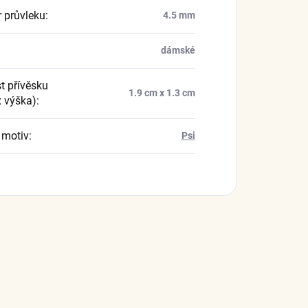
 průvleku
:
4.5 mm
dámské
t přívěsku
1.9 cm x 1.3 cm
x výška)
:
 motiv
:
Psi