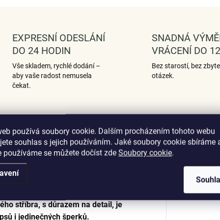
EXPRESNÍ ODESLÁNÍ
SNADNÁ VÝMĚ
DO 24 HODIN
VRÁCENÍ DO 12
Vše skladem, rychlé dodání –
Bez starostí, bez zbyt
aby vaše radost nemusela
otázek.
čekat.
web používá soubory cookie. Dalším procházením tohoto webu
Podobné (12)
Hodnocení (1)
jete souhlas s jejich používáním. Jaké soubory cookie sbíráme 
e používáme se můžete dočíst zde
Soubory cookie
.
avení
Souhl
Dop
u roztomilého pejska pudlíka. Precizně
ého stříbra, s důrazem na detail, je
psů i jedinečných šperků.