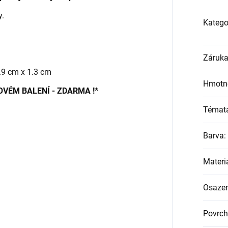
y.
Katego
Záruk
1.9 cm x 1.3 cm
Hmotn
OVÉM BALENÍ - ZDARMA !*
Témat
Barva
:
Materi
Osazen
Povrch