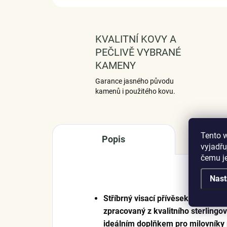
KVALITNÍ KOVY A
PEČLIVĚ VYBRANÉ
KAMENY
Garance jasného původu
kamenů i použitého kovu.
Tento 
Popis
vyjadřu
čemu j
Nast
Stříbrný visací přívěsek v design
zpracovaný z kvalitního sterlingov
ideálním doplňkem pro milovníky 