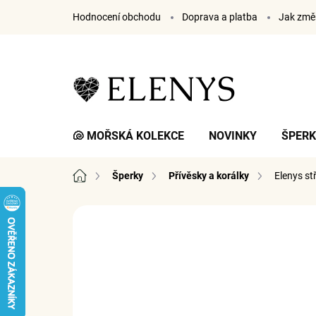
Přejít
Hodnocení obchodu
Doprava a platba
Jak změř
na
obsah
🐚 MOŘSKÁ KOLEKCE
NOVINKY
ŠPER
Domů
Šperky
Přívěsky a korálky
Elenys st
1 hodnocení
Podrobnosti hodnocení
ZNA