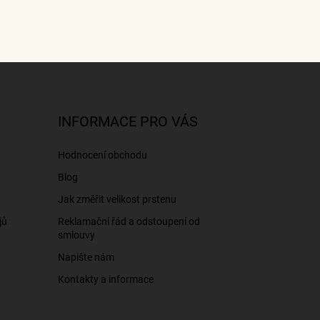
INFORMACE PRO VÁS
Hodnocení obchodu
Blog
Jak změřit velikost prstenu
jů
Reklamační řád a odstoupení od
smlouvy
Napište nám
Kontakty a informace