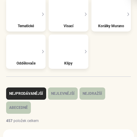
Tematické
Visací
Korálky Murano
Oddělovače
Klipy
Ř
a
NEJPRODÁVANĚJŠÍ
NEJLEVNĚJŠÍ
NEJDRAŽŠÍ
z
e
ABECEDNĚ
n
í
457
položek celkem
p
V
r