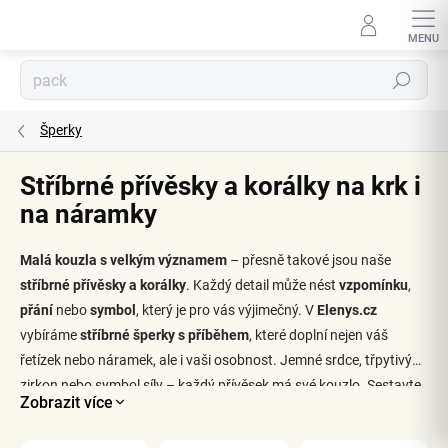
Přejít
na
obsah
Hledat
Šperky
Stříbrné přívěsky a korálky na krk i
na náramky
Malá kouzla s velkým významem
– přesně takové jsou naše
stříbrné přívěsky a korálky
. Každý detail může nést
vzpomínku
,
přání
nebo
symbol
, který je pro vás výjimečný. V
Elenys.cz
vybíráme
stříbrné šperky s příběhem
, které doplní nejen váš
řetízek nebo náramek, ale i vaši osobnost. Jemné srdce, třpytivý
zirkon nebo symbol síly – každý přívěsek má své kouzlo. Sestavte
Zobrazit více
si šperk, který bude jen váš. I ty nejmenší detaily mohou vyprávět o
těch největších citech.