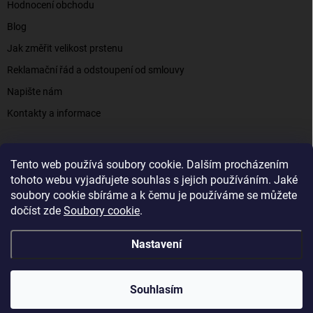
Hodnocení obchodu
Blog
Jak změřit velikost prstenu
Reklamační řád a odstoupení od smlouvy
Napište nám
Kontakty a informace
Tento web používá soubory cookie. Dalším procházením
Elenys.cz - šperky, kterým věříte už od roku 2016
tohoto webu vyjadřujete souhlas s jejich používáním. Jaké
soubory cookie sbíráme a k čemu je používáme se můžete
dočíst zde
Soubory cookie
.
Copyright 2026
Elenys.cz
. Všechna práva vyhrazena.
Nastavení
Vytvořil Shoptet
Souhlasím