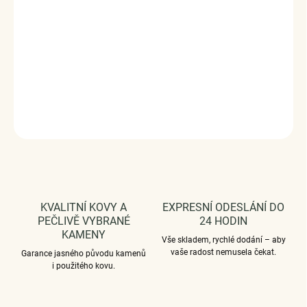
Rozměry: (výška x šířka) 2,4 cm x 1,3 cm
Průměr průvleku: 4,5 mm
Vaši objednávku dodáme v DÁRKOVÉM BALENÍ - ZDARMA
!*
DETAILNÍ INFORMACE
ZEPTAT SE
HLÍDAT
KVALITNÍ KOVY A
EXPRESNÍ ODESLÁNÍ DO
PEČLIVĚ VYBRANÉ
24 HODIN
KAMENY
Vše skladem, rychlé dodání – aby
vaše radost nemusela čekat.
Garance jasného původu kamenů
i použitého kovu.