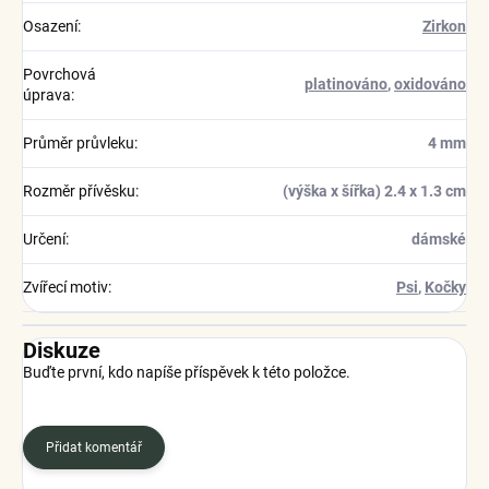
Osazení
:
Zirkon
Povrchová
platinováno
,
oxidováno
úprava
:
Průměr průvleku
:
4 mm
Rozměr přívěsku
:
(výška x šířka) 2.4 x 1.3 cm
Určení
:
dámské
Zvířecí motiv
:
Psi
,
Kočky
Diskuze
Buďte první, kdo napíše příspěvek k této položce.
Přidat komentář