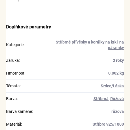
!*
Doplňkové parametry
Stříbrné přívěsky a korálky na krk i na
Kategorie
:
náramky
Záruka
:
2 roky
Hmotnost
:
0.002 kg
Témata
:
Srdce/Láska
Barva
:
Stříbrná
,
Růžová
Barva kamene
:
růžová
Materiál
:
Stříbro 925/1000