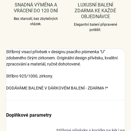
SNADNÁ VÝMĚNA A
LUXUSNÍ BALENÍ
VRÁCENÍ DO 120 DNÍ
ZDARMA KE KAŽDÉ
OBJEDNÁVCE
Bez starostí, bez zbytečných
otázek.
Elegantní balení připravené
potěšit.
Stříbrný visací přívěsek v designu psacího písmenka "U"
zdobeného čirým zirkonem. Originální design přívěsku, kvalitní
zpracování a materiál, ručně dohotovené.
Stříbro 925/1000, zirkony.
DODÁVÁME BALENÉ V DÁRKOVÉM BALENÍ - ZDARMA !*
Doplňkové parametry
Stříbrné přívěsky a korálky na krk i na