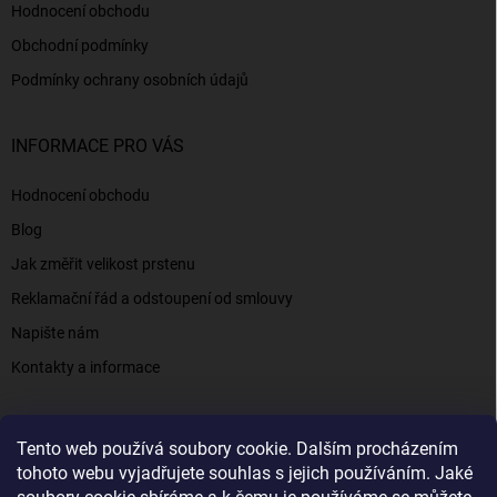
Hodnocení obchodu
Obchodní podmínky
Podmínky ochrany osobních údajů
INFORMACE PRO VÁS
Hodnocení obchodu
Blog
Jak změřit velikost prstenu
Reklamační řád a odstoupení od smlouvy
Napište nám
Kontakty a informace
Tento web používá soubory cookie. Dalším procházením
Elenys.cz - šperky, kterým věříte už od roku 2016
tohoto webu vyjadřujete souhlas s jejich používáním. Jaké