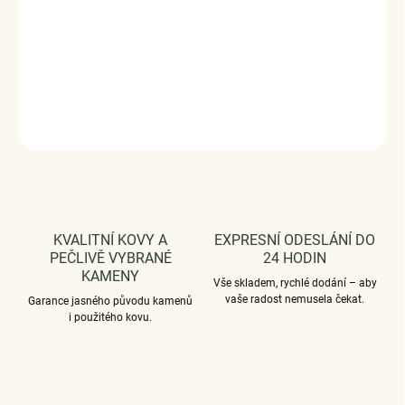
Stříbro 925/1000, zirkony.
DODÁVÁME BALENÉ V DÁRKOVÉM BALENÍ - ZDARMA !*
DETAILNÍ INFORMACE
ZEPTAT SE
HLÍDAT
KVALITNÍ KOVY A
EXPRESNÍ ODESLÁNÍ DO
PEČLIVĚ VYBRANÉ
24 HODIN
KAMENY
Vše skladem, rychlé dodání – aby
vaše radost nemusela čekat.
Garance jasného původu kamenů
i použitého kovu.