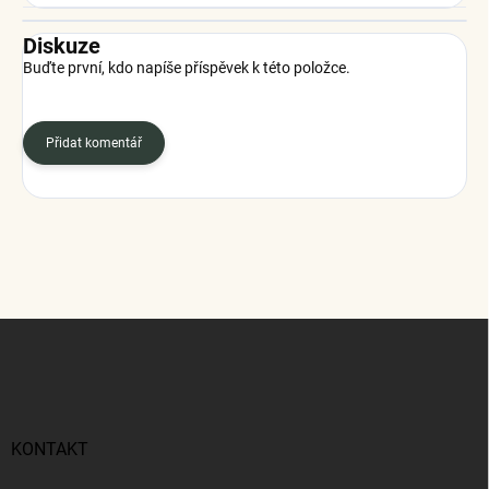
Diskuze
Buďte první, kdo napíše příspěvek k této položce.
Přidat komentář
Z
á
p
a
t
í
KONTAKT