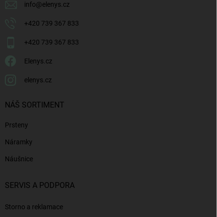
info
@
elenys.cz
+420 739 367 833
+420 739 367 833
Elenys.cz
elenys.cz
NÁŠ SORTIMENT
Prsteny
Náramky
Náušnice
SERVIS A PODPORA
Storno a reklamace