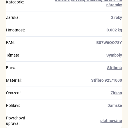
Kategorie
:
náramky
Záruka
:
2 roky
Hmotnost
:
0.002 kg
EAN
:
B07W6QQ78Y
Témata
:
Symboly
Barva
:
Stříbrná
Materiál
:
Stříbro 925/1000
Osazení
:
Zirkon
Pohlaví
:
Dámské
Povrchová
platinováno
úprava
: