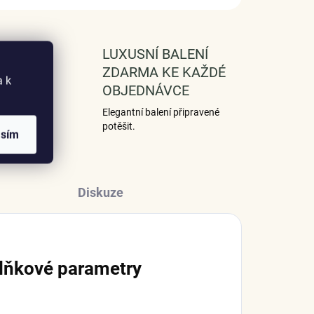
NA A
LUXUSNÍ BALENÍ
0 DNÍ
ZDARMA KE KAŽDÉ
a k
OBJEDNÁVCE
ečných
Elegantní balení připravené
potěšit.
asím
Diskuze
lňkové parametry