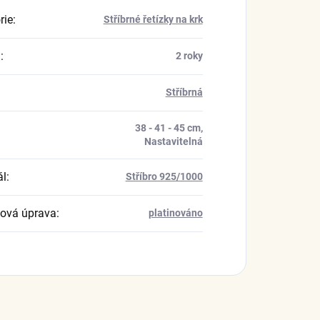
rie
:
Stříbrné řetízky na krk
a
:
2 roky
Stříbrná
38 - 41 - 45 cm,
Nastavitelná
ál
:
Stříbro 925/1000
ová úprava
:
platinováno