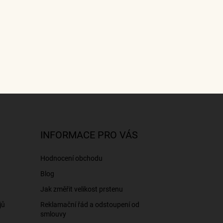
INFORMACE PRO VÁS
Hodnocení obchodu
Blog
Jak změřit velikost prstenu
jů
Reklamační řád a odstoupení od
smlouvy