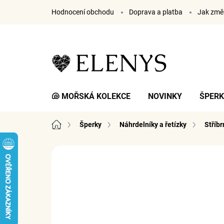
Přejít
Hodnocení obchodu
Doprava a platba
Jak změř
na
obsah
🐚 MOŘSKÁ KOLEKCE
NOVINKY
ŠPER
Domů
Šperky
Náhrdelníky a řetízky
Stříbr
5 hodnocení
Podrobnosti hodnocení
ZNA