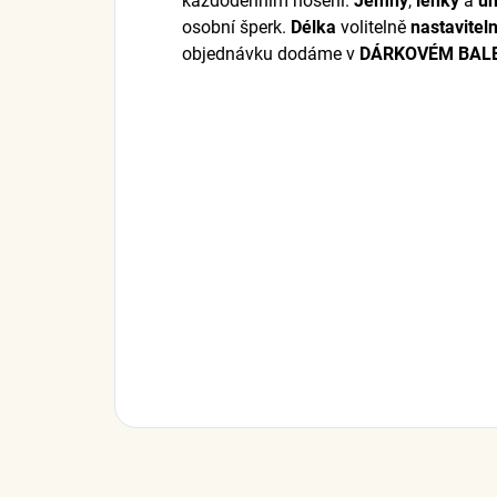
každodenním nošení.
Jemný
,
lehký
a
un
osobní šperk.
Délka
volitelně
nastavitel
objednávku dodáme v
DÁRKOVÉM BALE