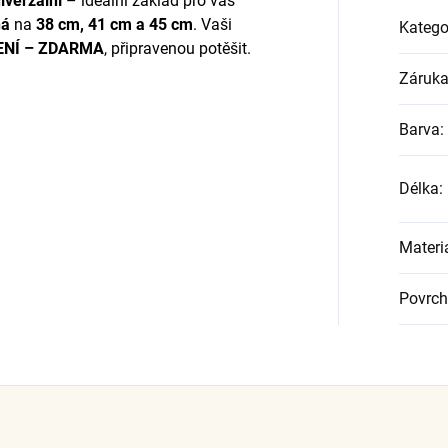
iverzální
– ideální základ pro váš
ná
na
38 cm, 41 cm a 45 cm
. Vaši
Katego
NÍ – ZDARMA
, připravenou potěšit.
Záruk
Barva
:
Délka
:
Materi
Povrch