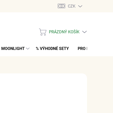
CZK
PRÁZDNÝ KOŠÍK
NÁKUPNÍ
KOŠÍK
MOONLIGHT
% VÝHODNÉ SETY
PRO MUŽE
K
č
z DPH
ARIANTU