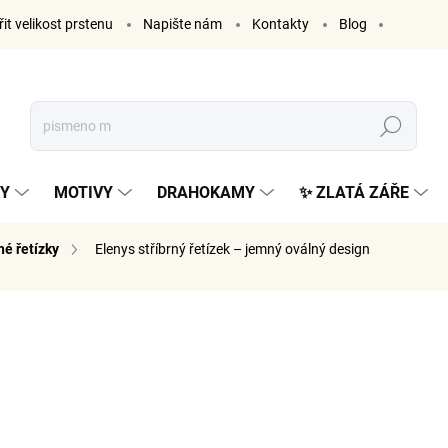
it velikost prstenu
Napište nám
Kontakty
Blog
Hledat
KY
MOTIVY
DRAHOKAMY
✨ ZLATÁ ZÁŘE
né řetízky
Elenys stříbrný řetízek – jemný oválný design
ČKA:
ELENYS
929 K
768 Kč be
Měrná
ZVOLTE V
cena: