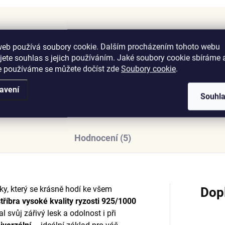
EXPRESNÍ ODESLÁNÍ
SNADNÁ VÝMĚ
web používá soubory cookie. Dalším procházením tohoto webu
DO 24 HODIN
VRÁCENÍ DO 12
jete souhlas s jejich používáním. Jaké soubory cookie sbíráme 
Vše skladem, rychlé dodání –
Bez starostí, bez zbyt
e používáme se můžete dočíst zde
Soubory cookie
.
aby vaše radost nemusela
otázek.
čekat.
avení
Souhl
Hodnocení (5)
ky, který se krásně hodí ke všem
Dop
stříbra vysoké kvality ryzosti 925/1000
al svůj zářivý lesk a odolnost i při