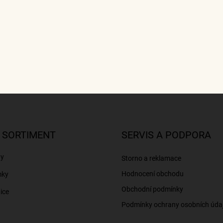
 SORTIMENT
SERVIS A PODPORA
ny
Storno a reklamace
Hodnocení obchodu
mky
Obchodní podmínky
ice
Podmínky ochrany osobních úda