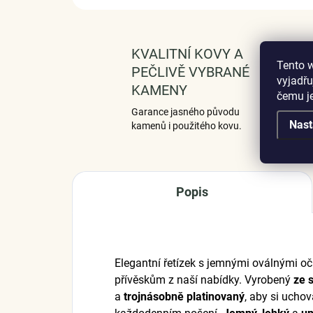
KVALITNÍ KOVY A
Tento 
PEČLIVĚ VYBRANÉ
vyjadřu
KAMENY
čemu j
Garance jasného původu
Nast
kamenů i použitého kovu.
Popis
Elegantní řetízek s jemnými oválnými oč
přívěskům z naší nabídky. Vyrobený
ze 
a
trojnásobně platinovaný
, aby si uchov